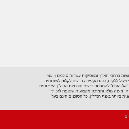
 בתיווך יזמות ושיווק נדל"ן על סוגיו השונים. כיום מונה הרשתלמעלה מ- 15 סוכנויות הפרושות ברחבי הארץ ומעסיקות עשרות סוכנים ויועצי
ני ויעיל ללקוח, ככזו מקפידה הרשת לקלוט לשורותיה
"אל-הנכס" להתבסס כרשת סוכנויות הנדל"ן האיכותית
ן מענה מלא ותמיכה מקצועית שוטפת לזכייניי
 ביותר בענף הנדל"ן. כל הסוכנים הינם בעלי