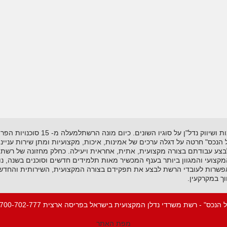
רשת "אל-הנכס" נוסדה בשנת 1995 ועוסקת
"אל הנכס" חרטה על דגלה ערכים של אמינות, איכות, מקצועיות ומתן שירות עניי
לבצע עבודתם בצורה מקצועית, אתית, אחראית ויעילה. כחלק מחזונה של רשת 
ועי והמגוון ביותר בענף המכשיר מאות תלמידים חדשים וסוכנים בשנה, נות
שרות לעובדי הרשת לבצע את תפקידם בצורה המקצועית, השירותית והחדשנית
ך במקרקעין.
 הנכס" - רשת משרדי נדלן המקצועית בישראל בפריסה ארצית 1-700-702-777
מפת האתר