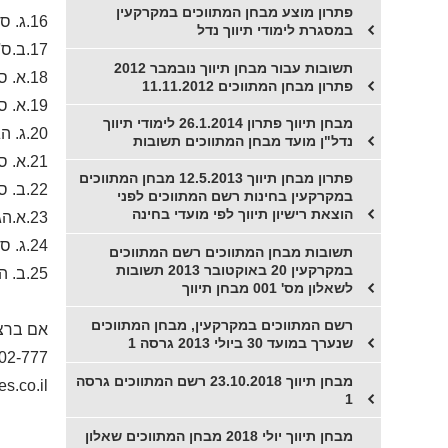
פתרון מוצע מבחן המתווכים במקרקעין
16.ג. ס' 197 לחוק התכנון והבניה
במסגרת לימודי תיווך נדל
17.ב.ס' 94 לחוק המקרקעין
תשובות עבור מבחן תיווך נובמבר 2012
18.א. ס' 14א. (2) עבירת משמעת.ס' 12 לחוק המתווכים+פס"ד קשתות הנשיא
פתרון מבחן המתווכים 11.11.2012
19.א. ס' 4 לחוק מיסוי מקרקעין
מבחן תיווך פתרון 26.1.2014 לימודי תיווך
20.ג. הגדרת מע"מ ספר דיני מתווכים במקרקעין חלק שני, עקרונות ומושגי יסוד ופסקי דין
נדל"ן מועד מבחן המתווכים תשובות
21.א. ס' 24 לחוק החוזים
פתרון מבחן תיווך 12.5.2013 מבחן המתווכים
22.ב. ס' 62(א) לחוק המקרקעין
במקרקעין בחינות רשם המתווכים לפני
הוצאת רישיון תיווך לפי מועדי בחינה
23.א.הגדרת מכירה, הגדרת זכות במקרקעין וס' 6 א ו 9א לחוק מיסוי מקרקעין
24.ג. ס' 25 לחוק הגנת הצרכן
תשובות מבחן המתווכים רשם המתווכים
במקרקעין 20 באוקטובר 2013 תשובות
25.ב. הגדרת חברות משכנות , ספר דיני מתווכים במקרקעין חלק שני, עקרונות ומושגי יסוד ופסקי דין
לשאלון מס' 001 מבחן תיווך
רשם המתווכים במקרקעין, מבחן המתווכים
אם ברצו
שנערך במועד 30 ביולי 2013 גרסה 1
02-777
מבחן תיווך 23.10.2018 רשם המתווכים גרסה
s.co.il
1
מבחן תיווך יולי 2018 מבחן המתווכים שאלון