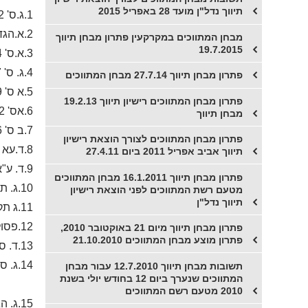
תיווך נדל"ן מועד 28 באפריל 2015
1.ג.ס' 2 לחוק המתווכים
2.א.הגדרת מקרקעין חוק המקרקעין
מבחן המתווכים במקרקעין פתרון מבחן תיווך
19.7.2015
3.א.ס' 34 ב לחוק המקרקעין
4.ג. ס' 7א לחוק המכר דירות
פתרון מבחן תיווך 27.7.14 מבחן המתווכים
5.א ס' 59 ב לחוק המקרקעין
פתרון מבחן המתווכים רישיון תיווך 19.2.13
6.אס' 62(א) לחוק המקרקעין
מבחן תיווך
7.ב ס' 96 לחוק המקרקעין
פתרון מבחן המתווכים לצורך הוצאת רישיון
8.ד.עא 294/76 אנגלו סכסון סוכנויות לנכסים(סביון) נ' רחל פסרמן ואח'
תיווך אביב אפריל 2011 ביום 27.4.11
9.ד. ע"א 158/77 חוה רבינאי נ' חב' מן השקד(בפרוק)
פתרון מבחן תיווך 16.1.2011 מבחן המתווכים
10.ג. תקנות המתווכים במקרקעין פרטי הזמנה בכתב ס' 1(5)
מטעם רשת המתווכים לפני הוצאת רישיון
תיווך נדל"ן
11.ג תקנות המתווכים במקרקעין פרטי הזמנה בכתב ס' 1(5)
12.פסול
פתרון מבחן תיווך מיום 21 באוקטובר 2010,
פתרון מוצע מבחן המתווכים 21.10.2010
13.ד. ס' 11 לחוק המתווכים
14.ג. ס' 4 א חוק מיסוי מקרקעין+הגדרת מכירת נכסים אגב הסכם גירושין מספר פסקי הדין
תשובות מבחן תיווך 12.7.2010 עבור מבחן
המתווכים שנערך ביום 12 בחודש יולי בשנת
2010 מטעם רשם המתווכים
15.ג. הגדרת זיוף בחוק העונשין.419. 420 418.לחוק העונשין