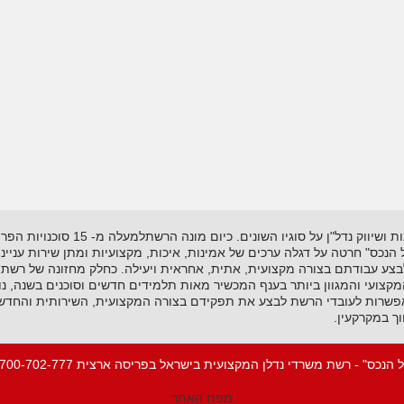
רשת "אל-הנכס" נוסדה בשנת 1995 ועוסקת
"אל הנכס" חרטה על דגלה ערכים של אמינות, איכות, מקצועיות ומתן שירות עניי
לבצע עבודתם בצורה מקצועית, אתית, אחראית ויעילה. כחלק מחזונה של רשת 
ועי והמגוון ביותר בענף המכשיר מאות תלמידים חדשים וסוכנים בשנה, נות
שרות לעובדי הרשת לבצע את תפקידם בצורה המקצועית, השירותית והחדשנית
ך במקרקעין.
 הנכס" - רשת משרדי נדלן המקצועית בישראל בפריסה ארצית 1-700-702-777
מפת האתר