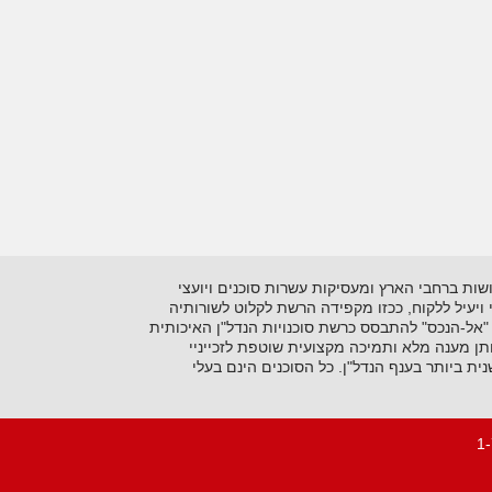
 בתיווך יזמות ושיווק נדל"ן על סוגיו השונים. כיום מונה הרשתלמעלה מ- 15 סוכנויות הפרושות ברחבי הארץ ומעסיקות עשרות סוכנים ויועצי
ני ויעיל ללקוח, ככזו מקפידה הרשת לקלוט לשורותיה
"אל-הנכס" להתבסס כרשת סוכנויות הנדל"ן האיכותית
ן מענה מלא ותמיכה מקצועית שוטפת לזכייניי
 ביותר בענף הנדל"ן. כל הסוכנים הינם בעלי