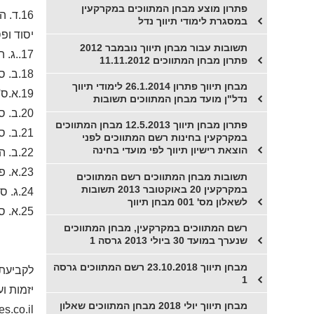
פתרון מוצע מבחן המתווכים במקרקעין
16.ד.
במסגרת לימודי תיווך נדל
יסוד ופס
תשובות עבור מבחן תיווך נובמבר 2012
17..ג. הגדרת גרירת משכנתא בספר דיני מתווכים במקרקעין חלק שני, עקרונות ומושגי יסוד ופסקי דין
פתרון מבחן המתווכים 11.11.2012
18.ב. ס' 4 א חוק מיסוי מקרקעין+הגדרת מכירת נכסים אגב הסכם גירושין מספר פסקי הדין
מבחן תיווך פתרון 26.1.2014 לימודי תיווך
19.א.ס' 5 (ב)+(ג) לחוק המתווכים במקרקעין
נדל"ן מועד מבחן המתווכים תשובות
20.ב. ס' 59 לחוק המקרקעין
פתרון מבחן תיווך 12.5.2013 מבחן המתווכים
21.ב. ס'59ז לחוק המקרקעין
במקרקעין בחינות רשם המתווכים לפני
הוצאת רישיון תיווך לפי מועדי בחינה
22.ב. הגדרת מקרקעין בחוק המקרקעין.+ס' 12 לחוק המקרקעין
23.א. פס"ד אנגלו סכסון סוכנויות לנכסים סביון נ' רחל פסרמן, ספר דיני מתווכים במקרקעין חלק שני, עקרונות ומושגי יסוד ופסקי דין
תשובות מבחן המתווכים רשם המתווכים
במקרקעין 20 באוקטובר 2013 תשובות
24.ג. ס' 53 לחוק החוזים במקרקעין
לשאלון מס' 001 מבחן תיווך
25.א. ס' 8 לחוק המתווכים+פס"ד טלי שושן+ס' 2+ס' 4 לחוק הגנת הצרכן+ס' 10 לחוק החוזים תרופות.
רשם המתווכים במקרקעין, מבחן המתווכים
שנערך במועד 30 ביולי 2013 גרסה 1
מבחן תיווך 23.10.2018 רשם המתווכים גרסה
לקביעת 
1
יזמות וע
מבחן תיווך יולי 2018 מבחן המתווכים שאלון
s.co.il