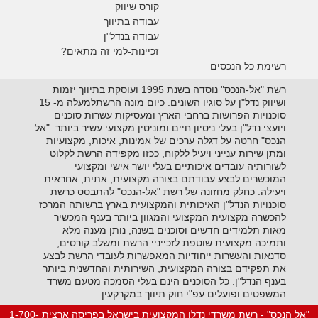
קורס שיווק
עבודה בתיווך
עבודה בנדל"ן
זכיינות-למי זה מתאים?
רשימת כל הנכסים
רשת "אל-הנכס" נוסדה בשנת 1995 ועוסקת בתיווך יזמות
ושיווק נדל"ן על סוגיו השונים. כיום מונה הרשתלמעלה מ- 15
סוכנויות הפרושות ברחבי הארץ ומעסיקות עשרות סוכנים
ויועצי נדל"ן בעלי ניסיון חיים ומוניטין מקצועי עשיר ביותר. "אל
הנכס" חרטה על דגלה ערכים של אמינות, איכות, מקצועיות
ומתן שירות ענייני ויעיל ללקוח, ככזו מקפידה הרשת לקלוט
לשורותיה עובדים איכותיים בעלי יושר אישי ומקצועי
המוכשרים לבצע עבודתם בצורה מקצועית, אתית, אחראית
ויעילה. כחלק מחזונה של רשת "אל-הנכס" להתבסס כרשת
סוכנויות הנדל"ן האיכותית והמקצועית בארץ ברשותה המרכז
להכשרה מקצועית המקצועי והמגוון ביותר בענף המכשיר
מאות תלמידים חדשים וסוכנים בשנה, נותן מענה מלא
ותמיכה מקצועית שוטפת לזכייניי הרשת ומשלב קורסים,
סדנאות והעשרות ייחודיות המאפשרות לעובדי הרשת לבצע
את תפקידם בצורה המקצועית, השירותית והחדשנית ביותר
בענף הנדל"ן. כל הסוכנים הינם בעלי הסמכה מטעם משרד
המשפטים ופועלים עפ"י חוק תיווך במקרקעין.
"אל הנכס" - רשת משרדי נדלן המקצועית בישראל בפריסה ארצית 1-700-