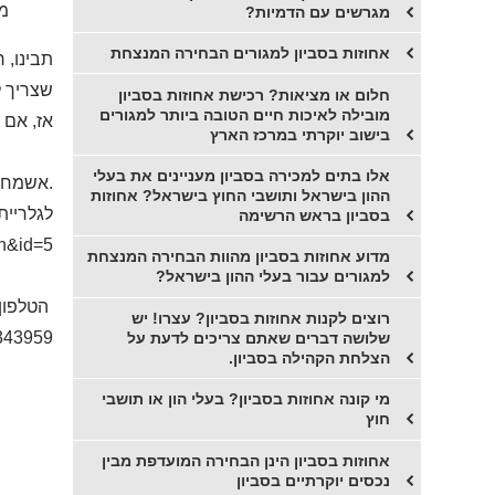
מ
מגרשים עם הדמיות?
אחוזות בסביון למגורים הבחירה המנצחת
תבינו, 
שצריך ל
חלום או מציאות? רכישת אחוזות בסביון
מובילה לאיכות חיים הטובה ביותר למגורים
אז, אם 
בישוב יוקרתי במרכז הארץ
אלו בתים למכירה בסביון מעניינים את בעלי
.
אשמח ל
ההון בישראל ותושבי החוץ בישראל? אחוזות
לגלריית
בסביון בראש הרשימה
ch&id=5
מדוע אחוזות בסביון מהוות הבחירה המנצחת
למגורים עבור בעלי ההון בישראל?
הטלפון 
רוצים לקנות אחוזות בסביון? עצרו! יש
343959
שלושה דברים שאתם צריכים לדעת על
הצלחת הקהילה בסביון.
מי קונה אחוזות בסביון? בעלי הון או תושבי
חוץ
אחוזות בסביון הינן הבחירה המועדפת מבין
נכסים יוקרתיים בסביון