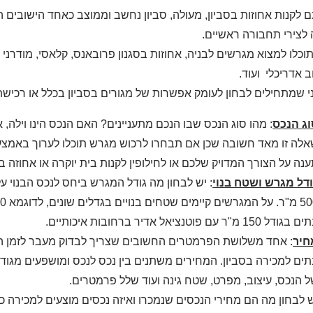
לקנות אחוזות בסביון, מעולה, סביון נחשב וממוצב כאחד הישובים ה
לצירי תחבורה ראשיים.
ב אדריכלי ועוד.
י שמתחילים לבחון לעומק אפשרות של מגורים בסביון בכלל או רכיש
וג הנכס
: מהו סוג הנכס שבו הנכם מתעניינים? האם הנכס הינו וילה, א
לה זו מאד חשובה שכן אם תבחרו לרכוש מגרש תוכלו לערוך באמצע
נה על הצורך המדויק שלכם או לחילופין לקנות בית יוקרה או אחוזה ב
דל מגרש ושטח בנוי
גודל 150 מ"ר עם פוטנציאל אדיר ברחובות איכותיים.
חיר
: אחד משלושת הפרמטרים החשובים שצריך לבדוק מעבר לזמן הפינ
ים למכירה בסביון. המחירים משתנים בין נכס לנכס ומושפעים מגודל 
 הנכס, עיצוב, מפרט, שטח גינה ועוד שלל פרמטרים.
 לבחון מה הם מחירי הנכסים שנמכרו ואיזה נכסים מוצעים למכירה כ