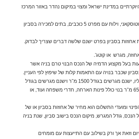
יוקרתיים במדינת ישראל ומצוי במיקום נהדר באזור המרכז
בסביון תוכלו למצוא מגרשים לבניה, אחוזות בסגנון פרובאנס, קלאסי, מודרני וטוסקאני, וילות עם מפרט 5 כוכבים, בתים למכירה בסביון
ת אחוזות בסביון בפרט ישנם שלשה דברים שצריך לבדוק.
חוזה, מגרש או קוטג'.
ות בעל מקצוע הדמיה של הנכס הבנוי טרם בניה אשר
סביון שכבר בנויה עם התאמות קלות של שיפוץ לפי העניין.
: יש לבחון מה גודל המגרש ביחס לנכס הבנוי עליו, ישנם מגרשים בגודל 1500 מ"ר וישנם מגרשים בגודל
500 מ"ר. על המגרשים קיימים שטחים בנויים בגדלים שונים, לדוגמא 650 מ"ר בנוי כולל פינות הארחה, חדרי משפחה ועוד, או
וי ומועדי התשלום הוא מחיר של אחוזות בסביון או של
הנכס, גודל המגרש, מיקום הנכס בישוב סביון, שנת בניה
יום וזאת אך ורק בשילוב עם התייעצות עם מומחים