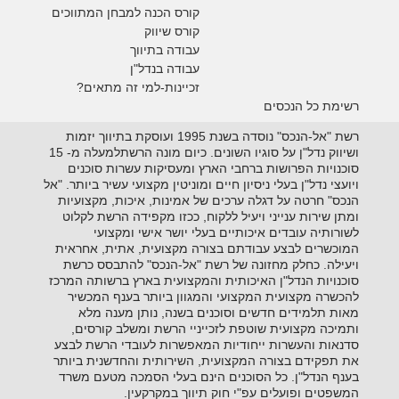
קורס הכנה למבחן המתווכים
קורס שיווק
עבודה בתיווך
עבודה בנדל"ן
זכיינות-למי זה מתאים?
רשימת כל הנכסים
רשת "אל-הנכס" נוסדה בשנת 1995 ועוסקת בתיווך יזמות
ושיווק נדל"ן על סוגיו השונים. כיום מונה הרשתלמעלה מ- 15
סוכנויות הפרושות ברחבי הארץ ומעסיקות עשרות סוכנים
ויועצי נדל"ן בעלי ניסיון חיים ומוניטין מקצועי עשיר ביותר. "אל
הנכס" חרטה על דגלה ערכים של אמינות, איכות, מקצועיות
ומתן שירות ענייני ויעיל ללקוח, ככזו מקפידה הרשת לקלוט
לשורותיה עובדים איכותיים בעלי יושר אישי ומקצועי
המוכשרים לבצע עבודתם בצורה מקצועית, אתית, אחראית
ויעילה. כחלק מחזונה של רשת "אל-הנכס" להתבסס כרשת
סוכנויות הנדל"ן האיכותית והמקצועית בארץ ברשותה המרכז
להכשרה מקצועית המקצועי והמגוון ביותר בענף המכשיר
מאות תלמידים חדשים וסוכנים בשנה, נותן מענה מלא
ותמיכה מקצועית שוטפת לזכייניי הרשת ומשלב קורסים,
סדנאות והעשרות ייחודיות המאפשרות לעובדי הרשת לבצע
את תפקידם בצורה המקצועית, השירותית והחדשנית ביותר
בענף הנדל"ן. כל הסוכנים הינם בעלי הסמכה מטעם משרד
המשפטים ופועלים עפ"י חוק תיווך במקרקעין.