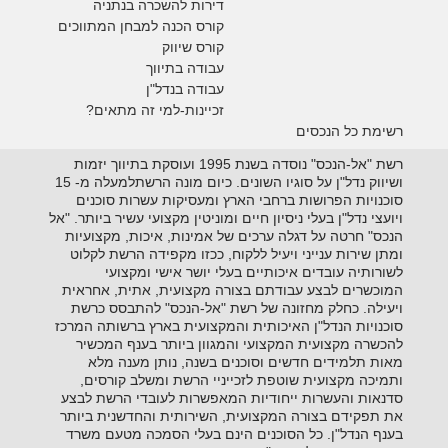
דירות להשכרה בנתניה
קורס הכנה למבחן המתווכים
קורס שיווק
עבודה בתיווך
עבודה בנדל"ן
זכיינות-למי זה מתאים?
רשימת כל הנכסים
רשת "אל-הנכס" נוסדה בשנת 1995 ועוסקת בתיווך יזמות
ושיווק נדל"ן על סוגיו השונים. כיום מונה הרשתלמעלה מ- 15
סוכנויות הפרושות ברחבי הארץ ומעסיקות עשרות סוכנים
ויועצי נדל"ן בעלי ניסיון חיים ומוניטין מקצועי עשיר ביותר. "אל
הנכס" חרטה על דגלה ערכים של אמינות, איכות, מקצועיות
ומתן שירות ענייני ויעיל ללקוח, ככזו מקפידה הרשת לקלוט
לשורותיה עובדים איכותיים בעלי יושר אישי ומקצועי
המוכשרים לבצע עבודתם בצורה מקצועית, אתית, אחראית
ויעילה. כחלק מחזונה של רשת "אל-הנכס" להתבסס כרשת
סוכנויות הנדל"ן האיכותית והמקצועית בארץ ברשותה המרכז
להכשרה מקצועית המקצועי והמגוון ביותר בענף המכשיר
מאות תלמידים חדשים וסוכנים בשנה, נותן מענה מלא
ותמיכה מקצועית שוטפת לזכייניי הרשת ומשלב קורסים,
סדנאות והעשרות ייחודיות המאפשרות לעובדי הרשת לבצע
את תפקידם בצורה המקצועית, השירותית והחדשנית ביותר
בענף הנדל"ן. כל הסוכנים הינם בעלי הסמכה מטעם משרד