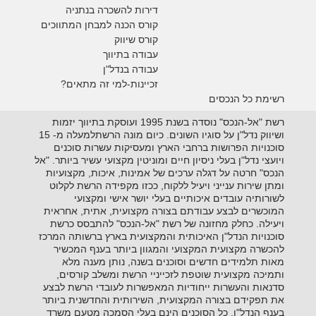
דירות להשכרה בנתניה
קורס הכנה למבחן המתווכים
קורס שיווק
עבודה בתיווך
עבודה בנדל"ן
זכיינות-למי זה מתאים?
רשימת כל הנכסים
רשת "אל-הנכס" נוסדה בשנת 1995 ועוסקת בתיווך יזמות
ושיווק נדל"ן על סוגיו השונים. כיום מונה הרשתלמעלה מ- 15
סוכנויות הפרושות ברחבי הארץ ומעסיקות עשרות סוכנים
ויועצי נדל"ן בעלי ניסיון חיים ומוניטין מקצועי עשיר ביותר. "אל
הנכס" חרטה על דגלה ערכים של אמינות, איכות, מקצועיות
ומתן שירות ענייני ויעיל ללקוח, ככזו מקפידה הרשת לקלוט
לשורותיה עובדים איכותיים בעלי יושר אישי ומקצועי
המוכשרים לבצע עבודתם בצורה מקצועית, אתית, אחראית
ויעילה. כחלק מחזונה של רשת "אל-הנכס" להתבסס כרשת
סוכנויות הנדל"ן האיכותית והמקצועית בארץ ברשותה המרכז
להכשרה מקצועית המקצועי והמגוון ביותר בענף המכשיר
מאות תלמידים חדשים וסוכנים בשנה, נותן מענה מלא
ותמיכה מקצועית שוטפת לזכייניי הרשת ומשלב קורסים,
סדנאות והעשרות ייחודיות המאפשרות לעובדי הרשת לבצע
את תפקידם בצורה המקצועית, השירותית והחדשנית ביותר
בענף הנדל"ן. כל הסוכנים הינם בעלי הסמכה מטעם משרד