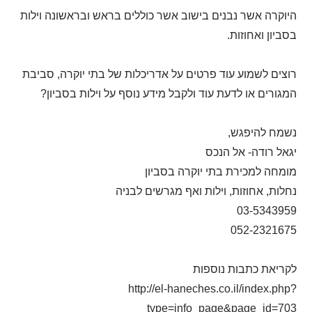
היוקרה אשר נבנים בישוב אשר כוללים בראש ובראשונה וילות
בסביון ואחוזות.
רוצים לשמוע עוד פרטים על אדריכלות של בתי יוקרה, סביבת
המגורים או לדעת עוד ולקבל מידע נוסף על וילות בסביון?
נשמח להיפגש,
יגאל רודה- אל הנכס
מומחה למכירת בתי יוקרה בסביון
נחלות, אחוזות, וילות ואף מגרשים לבניה
03-5343959
052-2321675
לקריאת כתבות נוספות
http://el-haneches.co.il/index.php?
type=info_page&page_id=703