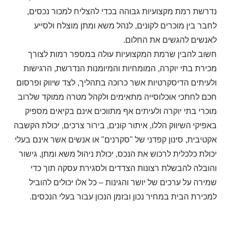
נדרשת רמת מקצועיות גבוהה בכדי להצליח למכור נכסים,
לחבר בין מוכרים לקונים, לנהל משא ומתן מוצלח ולסייע
לאנשים להגשים את החלום.
חשוב להבין שרמת המקצועיות עולה במספר רמות לצורך
מכירת בתי יוקרה, המומחיות והמיומנות הנדרשת, הרגישות
ולעיתים הדיסקרטיות אשר כרוכה בתהליך, לצד שיווק ופרסום
חכם לחתכי אוכלוסייה מתאימים ולקהל מטרה ממוקד שלרוב
מוכרי בתי יוקרה ולעיתים אף מתווכים אינם בקיאים מספיק
באפיקי השיווק הללו, איתור קונים, בירור צרכים, יכולת הקשבה
אקטיבית, סינון קפדני של "סקרנים" או אנשים אשר אינם בעלי
יכולת כלכלית לרכוש את הנכס, יכולת ניהול משא ומתן, גישור
והובלה להבשלת רצונות הצדדים ולסגירת עסקה תוך כדי
שמירה על ערכים של יושר והגינות – כל אלו יכולים להוביל
למכירת הבית במחיר נכון ובזמן הנכון עבור בעלי הנכסים.