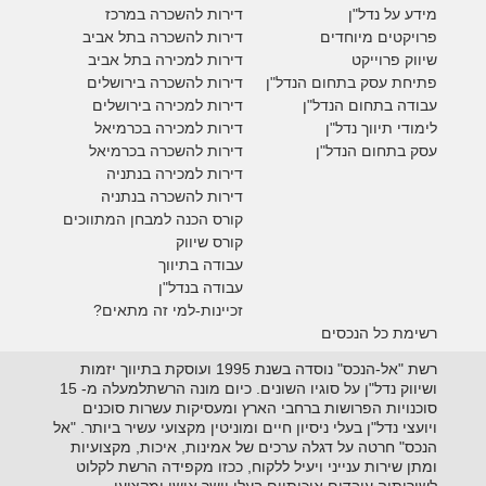
מידע על נדל"ן
דירות להשכרה במרכז
פרויקטים מיוחדים
דירות להשכרה בתל אביב
ש
יווק פרוייקט
דירות למכירה בתל אביב
פתיחת עסק בתחום הנדל"ן
דירות להשכרה בירושלים
עבודה בתחום הנדל"ן
דירות למכירה בירושלים
לימודי תיווך נדל"ן
דירות למכירה
בכרמיאל
עסק בתחום הנדל"ן
דירות להשכרה
בכרמיאל
דירות למכירה בנתניה
דירות להשכרה בנתניה
קורס הכנה למבחן המתווכים
קורס שיווק
עבודה בתיווך
עבודה בנדל"ן
זכיינות-למי זה מתאים?
רשימת כל הנכסים
רשת "אל-הנכס" נוסדה בשנת 1995 ועוסקת בתיווך יזמות
ושיווק נדל"ן על סוגיו השונים. כיום מונה הרשתלמעלה מ- 15
סוכנויות הפרושות ברחבי הארץ ומעסיקות עשרות סוכנים
ויועצי נדל"ן בעלי ניסיון חיים ומוניטין מקצועי עשיר ביותר. "אל
הנכס" חרטה על דגלה ערכים של אמינות, איכות, מקצועיות
ומתן שירות ענייני ויעיל ללקוח, ככזו מקפידה הרשת לקלוט