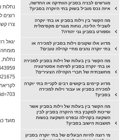
מגרשים לבניה בסביון הוותיקה או החדשה,
נחלות א
איזה נכס מוביל בשוק בתי היוקרה בסביון?
רוצים ל
מה הקשר בין וילות בסביון או בתי יוקרה
צרו קשר
לשבילי הליכה, נוחות מגורים מקסימלית
וספורט בסביון גני יהודה?
יגאל רו
מדוע אלו שקונים וילות בסביון למכירה או
בתי יוקרה נהנים מחיי קהילה טובים?
מומחה ל
נחלות, 
מה הקשר בין בעלות של וילות בסביון למכירה
או בתי יוקרה בסביון לפיתוח אסטרטגיה
343959
מחשבתית של חברי הקהילה הצעירים?
321675
מדוע קיימים ביקושים רבים לקניית בתי יוקרה
לקריאת 
למכירה בסביון או עבור וילות למכירה
_id=703
בסביון?
מה הקשר בין בעלות של וילות בסביון אשר
שייכות למקבץ בתי היוקרה בסביון לבין
השקעה בקהילה ובפרט השקעה בנשות
מועד כת
תושבות הישוב בסביון?
מי רוצה להיות הבעלים של בתי יוקרה בסביון