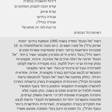
דירות להשכרה בנתניה
קורס הכנה למבחן המתווכים
קורס שיווק
עבודה בתיווך
עבודה בנדל"ן
זכיינות-למי זה מתאים?
רשימת כל הנכסים
רשת "אל-הנכס" נוסדה בשנת 1995 ועוסקת בתיווך יזמות
ושיווק נדל"ן על סוגיו השונים. כיום מונה הרשתלמעלה מ- 15
סוכנויות הפרושות ברחבי הארץ ומעסיקות עשרות סוכנים
ויועצי נדל"ן בעלי ניסיון חיים ומוניטין מקצועי עשיר ביותר. "אל
הנכס" חרטה על דגלה ערכים של אמינות, איכות, מקצועיות
ומתן שירות ענייני ויעיל ללקוח, ככזו מקפידה הרשת לקלוט
לשורותיה עובדים איכותיים בעלי יושר אישי ומקצועי
המוכשרים לבצע עבודתם בצורה מקצועית, אתית, אחראית
ויעילה. כחלק מחזונה של רשת "אל-הנכס" להתבסס כרשת
סוכנויות הנדל"ן האיכותית והמקצועית בארץ ברשותה המרכז
להכשרה מקצועית המקצועי והמגוון ביותר בענף המכשיר
מאות תלמידים חדשים וסוכנים בשנה, נותן מענה מלא
ותמיכה מקצועית שוטפת לזכייניי הרשת ומשלב קורסים,
סדנאות והעשרות ייחודיות המאפשרות לעובדי הרשת לבצע
את תפקידם בצורה המקצועית, השירותית והחדשנית ביותר
בענף הנדל"ן. כל הסוכנים הינם בעלי הסמכה מטעם משרד