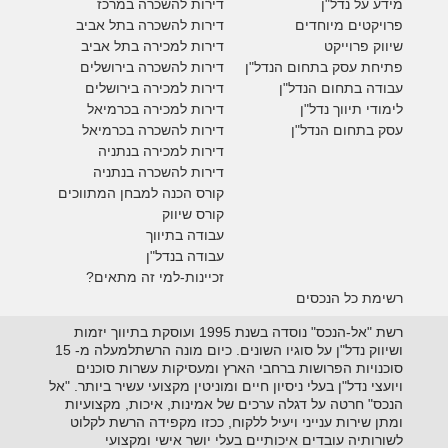
מידע על נדל"ן
דירות להשכרה במרכז
פרויקטים מיוחדים
דירות להשכרה בתל אביב
ש
יווק פרוייקט
דירות למכירה בתל אביב
פתיחת עסק בתחום הנדל"ן
דירות להשכרה בירושלים
עבודה בתחום הנדל"ן
דירות למכירה בירושלים
לימודי תיווך נדל"ן
דירות למכירה
בכרמיאל
עסק בתחום הנדל"ן
דירות להשכרה
בכרמיאל
דירות למכירה בנתניה
דירות להשכרה בנתניה
קורס הכנה למבחן המתווכים
קורס שיווק
עבודה בתיווך
עבודה בנדל"ן
זכיינות-למי זה מתאים?
רשימת כל הנכסים
רשת "אל-הנכס" נוסדה בשנת 1995 ועוסקת בתיווך יזמות
ושיווק נדל"ן על סוגיו השונים. כיום מונה הרשתלמעלה מ- 15
סוכנויות הפרושות ברחבי הארץ ומעסיקות עשרות סוכנים
ויועצי נדל"ן בעלי ניסיון חיים ומוניטין מקצועי עשיר ביותר. "אל
הנכס" חרטה על דגלה ערכים של אמינות, איכות, מקצועיות
ומתן שירות ענייני ויעיל ללקוח, ככזו מקפידה הרשת לקלוט
לשורותיה עובדים איכותיים בעלי יושר אישי ומקצועי