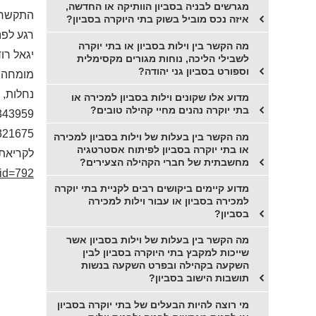
מגרשים לבניה בסביון הוותיקה או החדשה,
התקשרו 
איזה נכס מוביל בשוק בתי היוקרה בסביון?
רגע לפנ
מה הקשר בין וילות בסביון או בתי יוקרה
יגאל רו
לשבילי הליכה, נוחות מגורים מקסימלית
וספורט בסביון גני יהודה?
מומחה ל
נחלות, 
מדוע אלו שקונים וילות בסביון למכירה או
בתי יוקרה נהנים מחיי קהילה טובים?
343959
321675
מה הקשר בין בעלות של וילות בסביון למכירה
או בתי יוקרה בסביון לפיתוח אסטרטגיה
לקריאת 
מחשבתית של חברי הקהילה הצעירים?
_id=792
מדוע קיימים ביקושים רבים לקניית בתי יוקרה
למכירה בסביון או עבור וילות למכירה
בסביון?
מה הקשר בין בעלות של וילות בסביון אשר
שייכות למקבץ בתי היוקרה בסביון לבין
השקעה בקהילה ובפרט השקעה בנשות
תושבות הישוב בסביון?
מי רוצה להיות הבעלים של בתי יוקרה בסביון