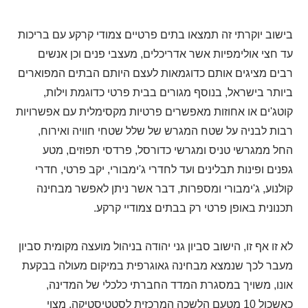
בישוב יוקרתי זה תמצאו בתים פרטיים צמודי קרקע עם בריכות
עד חצי אולימפיות אשר אדריכלים, מעצבי פנים וכן אנשים
רבים מציגים אותם כדוגמאות לעצם היותם הבתים המפוארים
ביותר בישראל, בנוסף מגורים בבית פרטי כדוגמת וילות,
קוטג'ים או אחוזות מאפשרים פרטיות מקסימלית עם אפשרויות
רבות לבניה על שטח המגרש של שלל שטחי חוויה ואירוח,
החל ממגרשי טניס ומגרשי כדורסל, פרדסי תפוזים, מטע
גפנים ופינות תבלינים ועד לחדרי ג'ימבורי, יקב פרטי, חדרי
קולנוע, ג'ימבורי ומספרות, דבר אשר ניתן לאפשר מבחינה
תכנונית באופן פרטי רק בבתים צמודיי קרקע.
לא זו אף זו, הישוב סביון גני יהודה בניהול מועצה מקומית סביון
מעבר לכך שנמצא מבחינה גאוגרפית במיקום מעולה בבקעת
אונו, משויך במסגרת המדד החברתי כלכלי של המדינה,
כאשכול 10 מטעם הלשכה המרכזית לסטטיסטיקה, מצוי