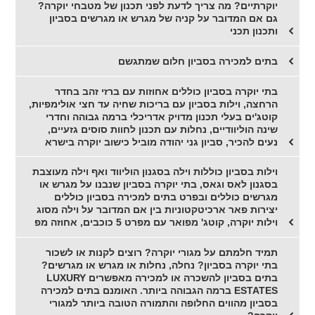
יוקרתיים? מה צריך לדעת לפני תכנון של מטבחי יוקרה?
גם אם המדובר על קניה של מגרש או מגרשים בסביון
ותכנון תכני
בתים למכירה בסביון חלום שמתגשם
בתי יוקרה בסביון כוללים אחוזות עם ברזי זהב בחדר
הרחצה, וילות בסביון עם בריכות שחיה עד חצי אולימפיות,
קוטג'ים בעלי תכנון מדויק אדריכלי ברמה גבוהה וחדרי
שינה הוליוודיים, נחלות עם תכנון לחוות סוסים גזעיים,
נעים להכיר, סביון גני יהודה מוביל כישוב יוקרה בישרא
וילות בסביון כוללות וילה בסגנון הוליווד ואף וילה מעוצבת
בסגנון לאס וגאס, בתי יוקרה בסביון שנבנו על מגרש או
מגרשים כוללים ובפרט בתים למכירה בסביון כוללים
יצירות פאר ארכיטקטוניות בין אם המדובר על וילה מסוג
וילות יוקרה, קוטג' מפואר עם מפרט 5 כוכבים, אחוזה מפ
תמיד חלמתם על מגורי יוקרה? רוצים לקנות או לשכור
בתי יוקרה בסביון? נחלה, נחלות או מגרש או מגרשים?
בתים בסביון להשכרה או למכירה מאפשרים LUXURY
ESTATES ברמה הגבוהה ביותר. האומנם בתים למכירה
בסביון מהווים החלופה והתמורה הטובה ביותר למגורי