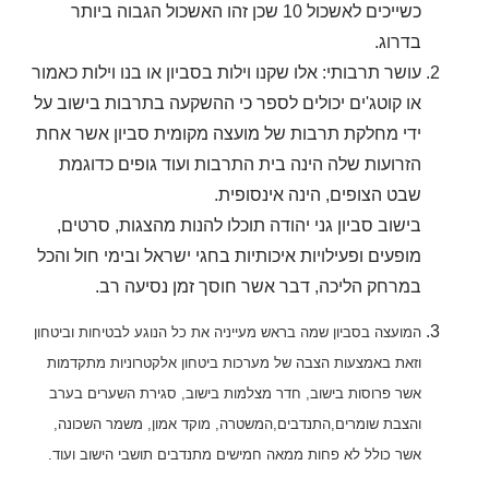
כשייכים לאשכול 10 שכן זהו האשכול הגבוה ביותר
בדרוג.
עושר תרבותי: אלו שקנו וילות בסביון או בנו וילות כאמור
או קוטג'ים יכולים לספר כי ההשקעה בתרבות בישוב על
ידי מחלקת תרבות של מועצה מקומית סביון אשר אחת
הזרועות שלה הינה בית התרבות ועוד גופים כדוגמת
שבט הצופים, הינה אינסופית.
בישוב סביון גני יהודה תוכלו להנות מהצגות, סרטים,
מופעים ופעילויות איכותיות בחגי ישראל ובימי חול והכל
במרחק הליכה, דבר אשר חוסך זמן נסיעה רב.
המועצה בסביון שמה בראש מעייניה את כל הנוגע לבטיחות וביטחון
וזאת באמצעות הצבה של מערכות ביטחון אלקטרוניות מתקדמות
אשר פרוסות בישוב,
חדר מצלמות בישוב, סגירת השערים בערב
והצבת שומרים,התנדבים,
המשטרה, מוקד אמון, משמר השכונה,
אשר כולל לא פחות ממאה חמישים מתנדבים תושבי הישוב ועוד.