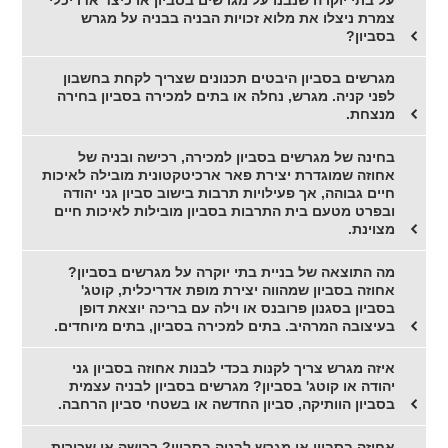
צמרת ניצלו את מלוא זכויות הבניה בבניה על מגרש
בסביון?
מגרשים בסביון היבטים תכנונים שצריך לקחת בחשבון
לפני קניה. מגרש, נחלה או בתים למכירה בסביון בחירה
מנצחת.
בחינה של מגרשים בסביון למכירה, רכישה ובניה של
אחוזה שמוגדרת יצירת פאר ארכיטקטונית מובילה לאיכות
חיים גבוהה, אך פעילויות תרבות בישוב סביון גני יהודה
ובפרט מטעם בית התרבות בסביון מובילות לאיכות חיים
מצוינת.
מה התוצאה של בניית בתי יוקרה על מגרשים בסביון?
אחוזה בסביון שמהווה יצירת מופת אדריכלית, קוטג'
בסביון בסגנון פרובנס או וילה עם בריכה יוצאת דופן
בעיצובה המרהיב. בתים למכירה בסביון, בתים מיוחדים.
איזה מגרש צריך לקנות בכדי לבנות אחוזה בסביון גני
יהודה או קוטג' בסביון? מגרשים בסביון לבניה עצמית
בסביון הוותיקה, סביון החדשה או בשטחי סביון הרחבה.
אחוזה בסביון או מגרש לבניה בסביון? רכישה או שכירות