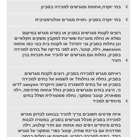
בתי יוקרה,אחוזות ומגרשים למכירה בסביון
בתי יוקרה בסביון -חווית מגורים אולטימטיבית
רוצים לקנות מגרשים בסביון או בפרט מגרש במיקום
נפלא או נחלה מעניינת ששייכת למקבץ משקים חקלאיים
וכן נחלות בסביון גני יהודה? או לקנות בית בנוי כמו אחוזה
mansion, וילה, קוטג', רגע לפני בדיקה של בתים למכירה
בסביון, נחלות וגם מגרשים יש להכיר את תכניות בנין
העיר
ראיתם מגרש למכירה בסביון, רוצים לקנות מגרשים
בסביון, נחלה או נחלות? או לשמוע על בתים למכירה
בסביון או על בתים להשכרה בישוב היוקרתי savyon ?דעו
כי, היצע בתים ומגרשים בסביון כולל אחוזה מדהימה, וילה
מפוארת, קוטג' טוסקני, נחלה פסטורלית ושלל בתים
מיוחדים למכיר
איזה פרטים חשובים צריך להכיר בבואנו לבדוק מגרש
למכירה בסביון מכלל מגרשים בסביון, במטרה לבנות
בתים מיוחדים ויפים כמו אחוזה עם חדר קולנוע, וילה
מודרנית עם בריכת שחיה, קוטג' כפרי טוסקני על מגרש
בודד, בתים למכירה בסביון, מגרשים או נחלות ברמה