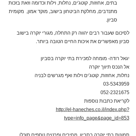
בתים, אחוזות, קוטג'ים, נחלות, וילות וכדומה וזאת בזכות
מתנדבים, מחלקת הביטחון בישוב, מוקד אמון, מקומית
סביון.
לסיכום שעבור רבים יהווה רק התחלה, מגורי יוקרה בישוב
סביון מאפשרים את איכות החיים הטובה ביותר.
יגאל רודה- מומחה למכירת בתי יוקרה בסביון
אל הנכס תיווך יוקרה
נחלות, אחוזות, קוטג'ים וילות ואף מגרשים לבניה
03-5343959
052-2321675
לקריאת כתבות נוספות
http://el-haneches.co.il/index.php?
type=info_page&page_id=853
תמונות בתי יוקרה בסביון, מחירים ופרטים נוספים תוכלו