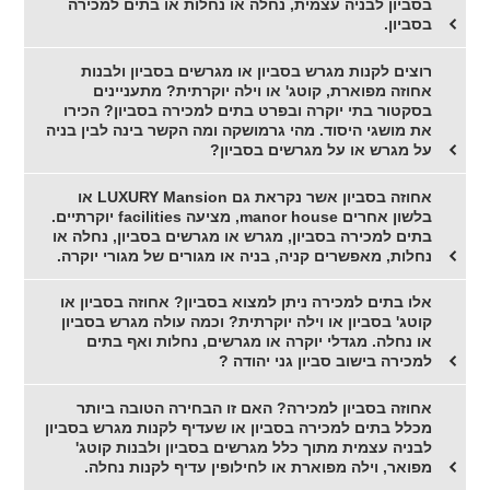
בסביון לבניה עצמית, נחלה או נחלות או בתים למכירה
בסביון.
רוצים לקנות מגרש בסביון או מגרשים בסביון ולבנות
אחוזה מפוארת, קוטג' או וילה יוקרתית? מתעניינים
בסקטור בתי יוקרה ובפרט בתים למכירה בסביון? הכירו
את מושגי היסוד. מהי גרמושקה ומה הקשר בינה לבין בניה
על מגרש או על מגרשים בסביון?
אחוזה בסביון אשר נקראת גם LUXURY Mansion או
בלשון אחרים manor house, מציעה facilities יוקרתיים.
בתים למכירה בסביון, מגרש או מגרשים בסביון, נחלה או
נחלות, מאפשרים קניה, בניה או מגורים של מגורי יוקרה.
אלו בתים למכירה ניתן למצוא בסביון? אחוזה בסביון או
קוטג' בסביון או וילה יוקרתית? וכמה עולה מגרש בסביון
או נחלה. מגדלי יוקרה או מגרשים, נחלות ואף בתים
למכירה בישוב סביון גני יהודה ?
אחוזה בסביון למכירה? האם זו הבחירה הטובה ביותר
מכלל בתים למכירה בסביון או שעדיף לקנות מגרש בסביון
לבניה עצמית מתוך כלל מגרשים בסביון ולבנות קוטג'
מפואר, וילה מפוארת או לחילופין עדיף לקנות נחלה.