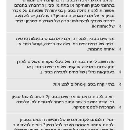
ראיתם מגרש למכירה בסביון? בדקתם האם המגרש
בתחומי סביון הוותיקה או בתחומי סביון הרחבה? בחנתם
אפשרות לקנות נחלה בסביון גני יהודה? שמעתם על מכרז
סביון או על מכרז מגרשים בסביון? דעו לכם, יש לא מעט
דברים שצריך לדעת לפני קניה של מגרשים בסביון ובניה
של אחוזה או
מגרשים בסביון למכירה, מכרז או מגרש בבעלות פרטית
ובניה של בתים יפים כמו וילה עם בריכה, קוטג' כפרי או
אחוזה מהממת.
מה חשוב לדעת בבחירה של בעלי מקצוע מעולים לצורך
מתן שרות במכירה או קניה של מגרשים בסביון או
בעסקאות נדל"ן של בתים למכירה בסביון.
בתי יוקרה בסביון-מחלום למציאות
רוצים לקנות בתים או מגרשים בסביון? חשוב לדעת! סביון
גני יהודה נחשב כישוב הטוב ביותר למגורים לפי הלשכה
המרכזית לסטטיסטיקה.
תמיד חלמתם לקנות מגרש של חמישה דונמים בסביון
ולבנות אחוזה מהממת מעבר לכל דמיון? רוצים לדעת עוד
על בתי יוקרה שנבנו על מגרשים בסביון או כיצד אדריכלי