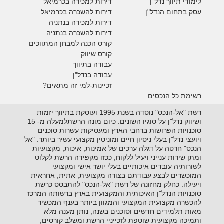
לימודי תיווך נדל"ן
דירות למכירה
בכרמיאל
עסק בתחום הנדל"ן
דירות להשכרה
בכרמיאל
דירות למכירה בנתניה
דירות להשכרה בנתניה
קורס הכנה למבחן המתווכים
קורס שיווק
עבודה בתיווך
עבודה בנדל"ן
זכיינות-למי זה מתאים?
רשימת כל הנכסים
רשת "אל-הנכס" נוסדה בשנת 1995 ועוסקת בתיווך יזמות
ושיווק נדל"ן על סוגיו השונים. כיום מונה הרשתלמעלה מ- 15
סוכנויות הפרושות ברחבי הארץ ומעסיקות עשרות סוכנים
ויועצי נדל"ן בעלי ניסיון חיים ומוניטין מקצועי עשיר ביותר. "אל
הנכס" חרטה על דגלה ערכים של אמינות, איכות, מקצועיות
ומתן שירות ענייני ויעיל ללקוח, ככזו מקפידה הרשת לקלוט
לשורותיה עובדים איכותיים בעלי יושר אישי ומקצועי
המוכשרים לבצע עבודתם בצורה מקצועית, אתית, אחראית
ויעילה. כחלק מחזונה של רשת "אל-הנכס" להתבסס כרשת
סוכנויות הנדל"ן האיכותית והמקצועית בארץ ברשותה המרכז
להכשרה מקצועית המקצועי והמגוון ביותר בענף המכשיר
מאות תלמידים חדשים וסוכנים בשנה, נותן מענה מלא
ותמיכה מקצועית שוטפת לזכייניי הרשת ומשלב קורסים,