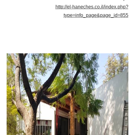
http://el-haneches.co.il/index.php?
type=info_page&page_id=855