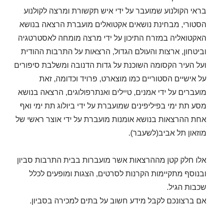
בראי הקולנוע שמועבר על ידי איש תקשורת ומרצה לקולנוע
הסטורי, מבחינת נושאים אקטואלים מועברת הרצאה בנושא
האקטואליה במזרח התיכון על ידי מרצה מומחה לאסטרטגיה
וביטחון, ארצות והעולם הגדול, הרצאות על התרבות ההודית
ועל העיר הקסומה השוכנת על גדות הדנובה ומשלבת סיפורים
על אישיים הסטוריים כמו מוצארט, פרויד וכדומה, זאת
מועברים על ידי אמנים, טיילים ואנתרפולוגים, הרצאה בנושא
מסע תת ימי בפיליפינים שמועברת על ידי ביולוג תת ימי ואף
אחת ההרצאות בנושא אומנות מועברת על ידי אוצר ראשי של
מוזאון תל אביב(לשעבר).
אלו חלק קטן מההרצאות אשר מועברות בבית התרבות סביון
ובנוסף מתקיימות הקרנות לסרטים, הצגות ומופעים לכלל
שכבות הגיל.
אם ברצונכם לקבל מידע חשוב על בתים למכירה בסביון.