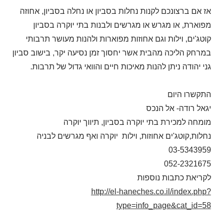
אז אם ברצונכם לקנות נחלות בסביון או נחלה בסביון, אחוזה
מפוארת, או מגרש או מגרשים ולבנות בתי יוקרה בסביון
קוטג'ים, וילות וגם אחוזות מפוארות ולהנות מעושר תרבותי
במרחק הליכה מהבית אשר יחסוך זמן נסיעה יקר, בישוב סביון
גני יהודה ניתן להנות מאיכות חיים והוואי גדול של תרבות.
התקשרו היום
יגאל רודה- אל הנכס
מומחה למכירת בתי יוקרה בסביון, תיווך יוקרה
נחלות,קוטג'ים אחוזות, וילות יוקרה ואף מגרשים לבניה
03-5343959
052-2321675
לקריאת כתבות נוספות
http://el-haneches.co.il/index.php?
type=info_page&cat_id=58