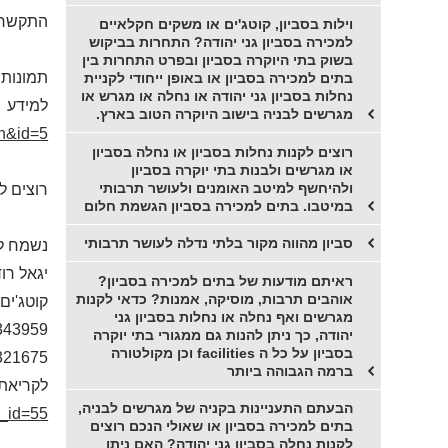
התקשרו 
וילות בסביון, קוטג'ים או משקים חקלאיים
למכירה בסביון גני יהודה? התחרות בביקוש
בשוק בתי היוקרה בסביון ובפרט התחרות בין
תמונות 
בתים למכירה בסביון או באופן ייחודי לקניית
נחלות בסביון גני יהודה או נחלה או מגרש או
למידע ו
מגרשים לבניה בישוב היוקרה הטוב בארץ.
ch&id=5
רוצים לקנות נחלות בסביון או נחלה בסביון
או מגרשים ולבנות בתי יוקרה בסביון
ולהיחשף למיטב האומנים ולעושר תרבותי
רוצים ל
במיטבו. בתים למכירה בסביון הגשמת חלום
סביון מהווה מקור בלתי נדלה לעושר תרבותי
נשמח ל
יגאל רו
ראיתם מודעות של בתים למכירה בסביון?
אוהבים תרבות, מוסיקה, אמנות? כדאי לקנות
קוטג'ים,
מגרשים ואף נחלה או נחלות בסביון גני
343959
יהודה, כך ניתן להנות גם ממגורי בתי יוקרה
בסביון על כל ה facilities וכן מקולטורה
321675
ברמה הגבוהה ביותר
לקריאת 
הבעתם התעניינות בקניה של מגרשים לבניה,
t_id=55
בתים למכירה בסביון או שאולי הנכם רוצים
לקנות נחלה בסביון גני יהודה? האם ניתן