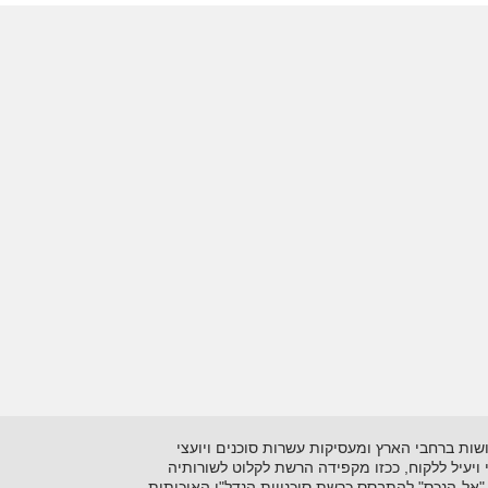
 בתיווך יזמות ושיווק נדל"ן על סוגיו השונים. כיום מונה הרשתלמעלה מ- 15 סוכנויות הפרושות ברחבי הארץ ומעסיקות עשרות סוכנים ויועצי
ני ויעיל ללקוח, ככזו מקפידה הרשת לקלוט לשורותיה
"אל-הנכס" להתבסס כרשת סוכנויות הנדל"ן האיכותית