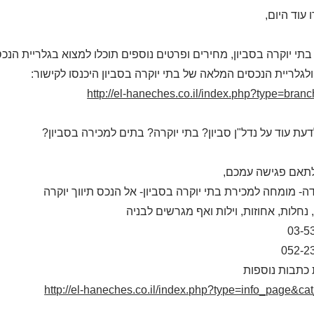
עוד היום,
בתי יוקרה בסביון, מחירים ופרטים נוספים תוכלו למצוא בגלריית הנ
לגלריית הנכסים המלאה של בתי יוקרה בסביון היכנסו לקישור:
http://el-haneches.co.il/index.php?type=bran
דעת עוד על נדל"ן סביון? בתי יוקרה? בתים למכירה בסביון?
תאם פגישה עמכם,
דה- מומחה למכירת בתי יוקרה בסביון- אל הנכס תיווך יוקרה
 נחלות, אחוזות, וילות ואף מגרשים לבניה
03-5
052-2
כתבות נוספות
http://el-haneches.co.il/index.php?type=info_page&ca