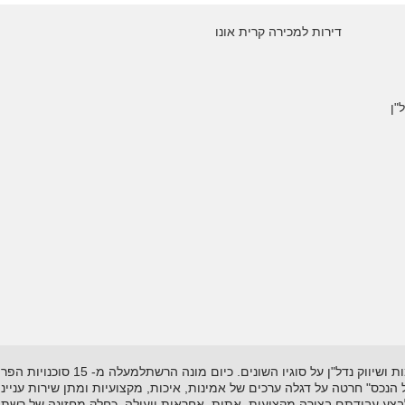
דירות למכירה קרית אונו
"ן
רשת "אל-הנכס" נוסדה בשנת 1995 ועוסקת
"אל הנכס" חרטה על דגלה ערכים של אמינות, איכות, מקצועיות ומתן שירות עניי
לבצע עבודתם בצורה מקצועית, אתית, אחראית ויעילה. כחלק מחזונה של רשת 