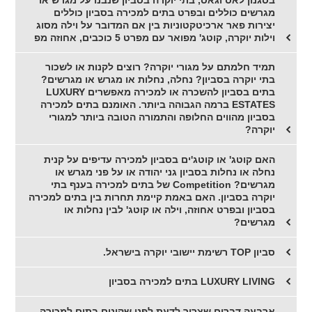
מגרשים כוללים ובפרט בתים למכירה בסביון כוללים
יצירות פאר ארכיטקטוניות בין אם המדובר על וילה מסוג
וילות יוקרה, קוטג' מפואר עם מפרט 5 כוכבים, אחוזה מפ
תמיד חלמתם על מגורי יוקרה? רוצים לקנות או לשכור
בתי יוקרה בסביון? נחלה, נחלות או מגרש או מגרשים?
בתים בסביון להשכרה או למכירה מאפשרים LUXURY
ESTATES ברמה הגבוהה ביותר. האומנם בתים למכירה
בסביון מהווים החלופה והתמורה הטובה ביותר למגורי
יוקרה?
האם קוטג' או קוטג'ים בסביון למכירה עדיפים על קנית
נחלה או נחלות בסביון גני יהודה או על פני מגרש או
מגרשים? Competition של בתים למכירה בענף בתי
יוקרה בסביון. האם באמת קיימת תחרות בין בתים למכירה
בסביון ובפרט אחוזה, וילה או קוטג' לבין נחלות או
מגרשים?
סביון TOP רשימת יישובי יוקרה בישראל.
LUXURY LIVING בתים למכירה בסביון
ארבעה דברים שצריך לדעת לפני שקונים בתים למכירה