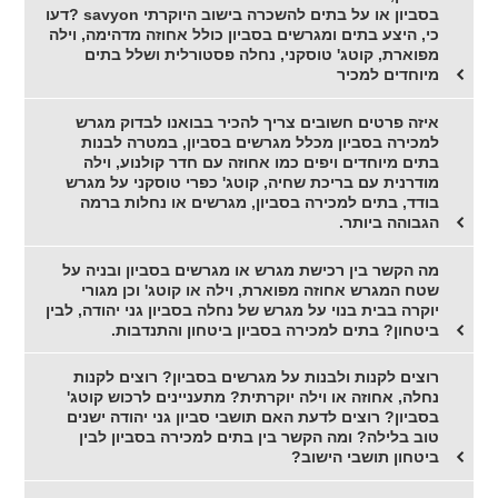
בסביון או על בתים להשכרה בישוב היוקרתי savyon ?דעו
כי, היצע בתים ומגרשים בסביון כולל אחוזה מדהימה, וילה
מפוארת, קוטג' טוסקני, נחלה פסטורלית ושלל בתים
מיוחדים למכיר
איזה פרטים חשובים צריך להכיר בבואנו לבדוק מגרש
למכירה בסביון מכלל מגרשים בסביון, במטרה לבנות
בתים מיוחדים ויפים כמו אחוזה עם חדר קולנוע, וילה
מודרנית עם בריכת שחיה, קוטג' כפרי טוסקני על מגרש
בודד, בתים למכירה בסביון, מגרשים או נחלות ברמה
הגבוהה ביותר.
מה הקשר בין רכישת מגרש או מגרשים בסביון ובניה על
שטח המגרש אחוזה מפוארת, וילה או קוטג' וכן מגורי
יוקרה בבית בנוי על מגרש של נחלה בסביון גני יהודה, לבין
ביטחון? בתים למכירה בסביון ביטחון והתנדבות.
רוצים לקנות ולבנות על מגרשים בסביון? רוצים לקנות
נחלה, אחוזה או וילה יוקרתית? מתעניינים לרכוש קוטג'
בסביון? רוצים לדעת האם תושבי סביון גני יהודה ישנים
טוב בלילה? ומה הקשר בין בתים למכירה בסביון לבין
ביטחון תושבי הישוב?