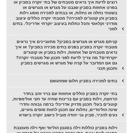
רוצים לדעת איך נראים מטבחים של בתי יוקרה בסביון או
בפרט אחוזות בסביון שנבנו על מגרש או מגרשים או
בשטחי נחלה או נחלות, או בבתים למכירה מסוג וילות
בסביון והן קוטג'ים למכירה? מטבחי יוקרה כוללים עיצוב
מודרני וקלאסי והכל כתלות בעיצוב יוקרתי אדריכלי. בתים
למכי
קניתם מגרש או מגרשים בסביון? מתעניינים איך נראים
מטבחי יוקרה בסביון בפנים בתים מכירה בסביון? או איך
נראים מטבחים של אחוזות, וילות בסביון או קוטג'ים
יוקרתיים? מה צריך לדעת לפני תכנון של מטבחי יוקרה?
גם אם המדובר על קניה של מגרש או מגרשים בסביון
ותכנון תכני
בתים למכירה בסביון חלום שמתגשם
בתי יוקרה בסביון כוללים אחוזות עם ברזי זהב בחדר
הרחצה, וילות בסביון עם בריכות שחיה עד חצי אולימפיות,
קוטג'ים בעלי תכנון מדויק אדריכלי ברמה גבוהה וחדרי
שינה הוליוודיים, נחלות עם תכנון לחוות סוסים גזעיים,
נעים להכיר, סביון גני יהודה מוביל כישוב יוקרה בישרא
וילות בסביון כוללות וילה בסגנון הוליווד ואף וילה מעוצבת
בסגנון לאס וגאס, בתי יוקרה בסביון שנבנו על מגרש או