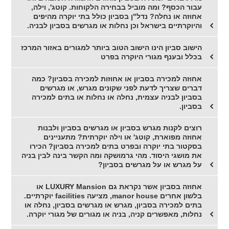
עבור הכסף? ומה מוביל בבחירה הלקוחות. קוטג', וילה,
אחוזה או נחלה? נדל"ן בסביון כולל בתי יוקרה מהיפים
והיוקרתיים בישראל וכן נחלות או מגרשים בסביון לבניה.
הישוב סביון הינו הישוב הטוב ביותר למגורים באזור המרכז
בכלל ובענף מגורי היוקרה בפרט
אחוזה למכירה בסביון או אחוזות למכירה בסביון? כמה
דברים שצריך לדעת לפני שקונים מגרש, או מגרשים
בסביון לבניה עצמית, נחלה או נחלות או בתים למכירה
בסביון.
רוצים לקנות מגרש בסביון או מגרשים בסביון ולבנות
אחוזה מפוארת, קוטג' או וילה יוקרתית? מתעניינים
בסקטור בתי יוקרה ובפרט בתים למכירה בסביון? הכירו
את מושגי היסוד. מהי גרמושקה ומה הקשר בינה לבין בניה
על מגרש או על מגרשים בסביון?
אחוזה בסביון אשר נקראת גם LUXURY Mansion או
בלשון אחרים manor house, מציעה facilities יוקרתיים.
בתים למכירה בסביון, מגרש או מגרשים בסביון, נחלה או
נחלות, מאפשרים קניה, בניה או מגורים של מגורי יוקרה.