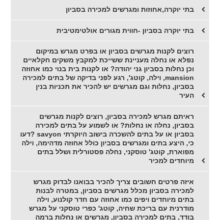
בתי יוקרה,אחוזות ומגרשים למכירה בסביון
בתי יוקרה בסביון -חווית מגורים אולטימטיבית
רוצים לקנות מגרשים בסביון או בפרט מגרש במיקום
נפלא או נחלה מעניינת ששייכת למקבץ משקים חקלאיים
וכן נחלות בסביון גני יהודה? או לקנות בית בנוי כמו אחוזה
mansion, וילה, קוטג', רגע לפני בדיקה של בתים למכירה
בסביון, נחלות וגם מגרשים יש להכיר את תכניות בנין
העיר
ראיתם מגרש למכירה בסביון, רוצים לקנות מגרשים
בסביון, נחלה או נחלות? או לשמוע על בתים למכירה
בסביון או על בתים להשכרה בישוב היוקרתי savyon ?דעו
כי, היצע בתים ומגרשים בסביון כולל אחוזה מדהימה, וילה
מפוארת, קוטג' טוסקני, נחלה פסטורלית ושלל בתים
מיוחדים למכיר
איזה פרטים חשובים צריך להכיר בבואנו לבדוק מגרש
למכירה בסביון מכלל מגרשים בסביון, במטרה לבנות
בתים מיוחדים ויפים כמו אחוזה עם חדר קולנוע, וילה
מודרנית עם בריכת שחיה, קוטג' כפרי טוסקני על מגרש
בודד, בתים למכירה בסביון, מגרשים או נחלות ברמה