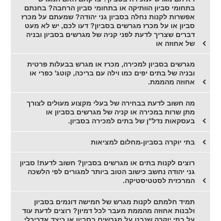
בתחומי סביון הוותיקה או בתחומי סביון הרחבה? בחנתם
אפשרות לקנות נחלה בסביון גני יהודה? שמעתם על מכרז
סביון או על מכרז מגרשים בסביון? דעו לכם, יש לא מעט
דברים שצריך לדעת לפני קניה של מגרשים בסביון ובניה
של אחוזה או
מגרשים בסביון למכירה, מכרז או מגרש בבעלות פרטית
ובניה של בתים יפים כמו וילה עם בריכה, קוטג' כפרי או
אחוזה מהממת.
מה חשוב לדעת בבחירה של בעלי מקצוע מעולים לצורך
מתן שרות במכירה או קניה של מגרשים בסביון או
בעסקאות נדל"ן של בתים למכירה בסביון.
בתי יוקרה בסביון-מחלום למציאות
רוצים לקנות בתים או מגרשים בסביון? חשוב לדעת! סביון
גני יהודה נחשב כישוב הטוב ביותר למגורים לפי הלשכה
המרכזית לסטטיסטיקה.
תמיד חלמתם לקנות מגרש של חמישה דונמים בסביון
ולבנות אחוזה מהממת מעבר לכל דמיון? רוצים לדעת עוד
על בתי יוקרה שנבנו על מגרשים בסביון או כיצד אדריכלי