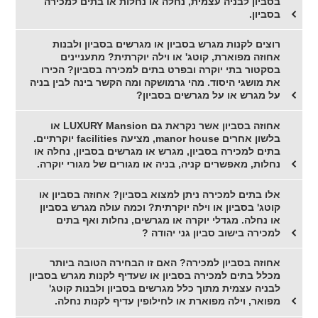
בסביון לבניה עצמית, נחלה או נחלות או בתים למכירה
בסביון.
רוצים לקנות מגרש בסביון או מגרשים בסביון ולבנות
אחוזה מפוארת, קוטג' או וילה יוקרתית? מתעניינים
בסקטור בתי יוקרה ובפרט בתים למכירה בסביון? הכירו
את מושגי היסוד. מהי גרמושקה ומה הקשר בינה לבין בניה
על מגרש או על מגרשים בסביון?
אחוזה בסביון אשר נקראת גם LUXURY Mansion או
בלשון אחרים manor house, מציעה facilities יוקרתיים.
בתים למכירה בסביון, מגרש או מגרשים בסביון, נחלה או
נחלות, מאפשרים קניה, בניה או מגורים של מגורי יוקרה.
אלו בתים למכירה ניתן למצוא בסביון? אחוזה בסביון או
קוטג' בסביון או וילה יוקרתית? וכמה עולה מגרש בסביון
או נחלה. מגדלי יוקרה או מגרשים, נחלות ואף בתים
למכירה בישוב סביון גני יהודה ?
אחוזה בסביון למכירה? האם זו הבחירה הטובה ביותר
מכלל בתים למכירה בסביון או שעדיף לקנות מגרש בסביון
לבניה עצמית מתוך כלל מגרשים בסביון ולבנות קוטג'
מפואר, וילה מפוארת או לחילופין עדיף לקנות נחלה.