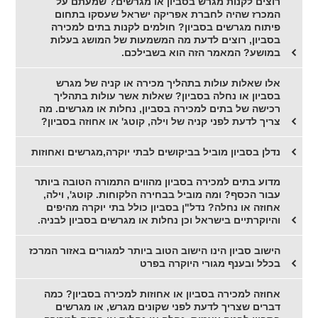
רוצים לקנות מגרש בסביון או מגרשים? שמעתם על
המכרז שהיה לחברת אפריקה ישראל שעסקו בתחום
פיתוח מגרשים בסביון? חולמים לקנות בתים למכירה
בסביון, רוצים לדעת מה המשמעות של המושג בעלות
במושע? המאמר הזה הוא בשבילכם.
אלו שאלות עולות בתהליך מכירה או קניה של מגרש
בסביון או נחלה בסביון? שאלות אשר עולות בתהליך
רכישה של בתים למכירה בסביון, נחלות או מגרשים. מה
צריך לדעת לפני קניה של וילה, קוטג' או אחוזה בסביון?
נדלן בסביון מוביל בביקושים לבתי יוקרה,מגרשים ואחוזות
מדוע בתים למכירה בסביון מהווים התמורה הטובה ביותר
עבור הכסף? ומה מוביל בבחירה הלקוחות. קוטג', וילה,
אחוזה או נחלה? נדל"ן בסביון כולל בתי יוקרה מהיפים
והיוקרתיים בישראל וכן נחלות או מגרשים בסביון לבניה.
הישוב סביון הינו הישוב הטוב ביותר למגורים באזור המרכז
בכלל ובענף מגורי היוקרה בפרט
אחוזה למכירה בסביון או אחוזות למכירה בסביון? כמה
דברים שצריך לדעת לפני שקונים מגרש, או מגרשים