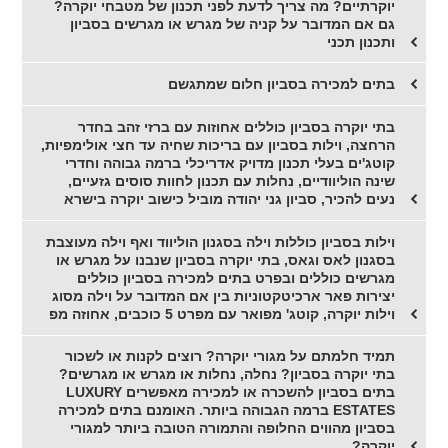
יוקרתיים? מה צריך לדעת לפני תכנון של מטבחי יוקרה?
גם אם המדובר על קניה של מגרש או מגרשים בסביון
ותכנון תכני
בתים למכירה בסביון חלום שמתגשם
בתי יוקרה בסביון כוללים אחוזות עם ברזי זהב בחדר
הרחצה, וילות בסביון עם בריכות שחיה עד חצי אולימפיות,
קוטג'ים בעלי תכנון מדויק אדריכלי ברמה גבוהה וחדרי
שינה הוליוודיים, נחלות עם תכנון לחוות סוסים גזעיים,
נעים להכיר, סביון גני יהודה מוביל כישוב יוקרה בישרא
וילות בסביון כוללות וילה בסגנון הוליווד ואף וילה מעוצבת
בסגנון לאס וגאס, בתי יוקרה בסביון שנבנו על מגרש או
מגרשים כוללים ובפרט בתים למכירה בסביון כוללים
יצירות פאר ארכיטקטוניות בין אם המדובר על וילה מסוג
וילות יוקרה, קוטג' מפואר עם מפרט 5 כוכבים, אחוזה מפ
תמיד חלמתם על מגורי יוקרה? רוצים לקנות או לשכור
בתי יוקרה בסביון? נחלה, נחלות או מגרש או מגרשים?
בתים בסביון להשכרה או למכירה מאפשרים LUXURY
ESTATES ברמה הגבוהה ביותר. האומנם בתים למכירה
בסביון מהווים החלופה והתמורה הטובה ביותר למגורי
יוקרה?