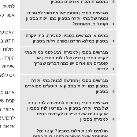
במסגרת מכרז מגרשים בסביון
למשל, א
מגרשים בסביון פוטנציאל אינסופי למגורים
אשר לא 
ובניה של בתי יוקרה בסביון כמו וילות בסביון
וקוטג'ים, האומנם?
האם קיי
בתים או מגרשים בסביון למכירה, בתי יוקרה
התשובה 
בסביון במלוא הדרם ובפרט וילות בסביון
יכולות 
מגרשים בסביון למכירה, רגע לפני בניית בתי
הקלה- א
יוקרה בסביון ובניה של וילות בסביון או
קוטג'ים מפוארים יש כמה דברים שצריך
שימוש ח
לבדוק
גם ללא 
מגרשים בסביון החדשה לבנית בתי יוקרה
בסביון כמו וילות בסביון או קוטג'ים מפוארים
בסביון
אתם מב
קניה של
מגרשים בסביון נקודות למחשבה לפני בניה
של בתי יוקרה בסביון או בפרט וילות בסביון
אחוזה א
או קוטג'ים אשר שייכים לקבוצת בתים
לרכוש א
למכירה בסביון
אז אם ה
חולמים לקנות וילות בסביון? קוטג'ים?
אחוזות? אשר משויכים לקטגוריית בתים