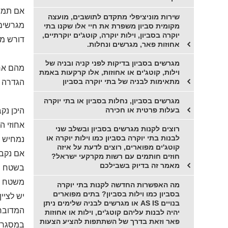
אם תמיד
שירות מוניציפלי מתקדם לתושבים, מועצה
מגרשים 
מקומית סביון משפרת את חיי אלו שקנו בתי
יוקרה בסביון, וילות יוקרה, קוטג'ים יוקרתיים,
דורש מו
אחוזות פאר, מגרשים ונחלות.
מגרשים בסביון בדיקות לפני קניה ובניה של
מהם אחו
וילות, קוטג'ים או אחוזות, אלו קרקעות באמת
מתאימות לבניה של בתי יוקרה בסביון
הגדרה ש
מגרשים בסביון, נחלות בסביון או בתי יוקרה
בעלות פרטית או חכירה
היכן נק
אחוזי ה
רוצים לקנות מגרשים בסביון ובשלב שני
לבנות בתי יוקרה בסביון כמו וילות יוקרה או
נמחיש 
קוטג'ים מפוארים, רוצים לדעת על איזה
אם נקבע
חוזים חותמים עם רשות מקרקעי ישראל?
מאמר זה בדיוק בשבילכם
בשטח הח
משטח ה
מה האפשרות החדשה לקנות בתי יוקרה
בסביון כמו וילות בסביון? בתים מפוארים
יש לציי
בנויים AS IS או מגרשים לבניה שלימים ניתן
המדוברי
יהיה לבנות עליהם קוטג'ים, וילות או אחוזות
פאר וזאת בדרך של השתתפות להציע הצעות
במסגרת 