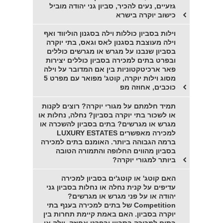
גזעיים, נעים להכיר, סביון גני יהודה מוביל
כישוב יוקרה בישרא
וילות בסביון כוללות וילה בסגנון הוליווד ואף
וילה מעוצבת בסגנון לאס וגאס, בתי יוקרה
בסביון שנבנו על מגרש או מגרשים כוללים
ובפרט בתים למכירה בסביון כוללים יצירות
פאר ארכיטקטוניות בין אם המדובר על וילה
מסוג וילות יוקרה, קוטג' מפואר עם מפרט 5
כוכבים, אחוזה מפ
תמיד חלמתם על מגורי יוקרה? רוצים לקנות
או לשכור בתי יוקרה בסביון? נחלה, נחלות או
מגרש או מגרשים? בתים בסביון להשכרה או
למכירה מאפשרים LUXURY ESTATES
ברמה הגבוהה ביותר. האומנם בתים למכירה
בסביון מהווים החלופה והתמורה הטובה
ביותר למגורי יוקרה?
האם קוטג' או קוטג'ים בסביון למכירה
עדיפים על קנית נחלה או נחלות בסביון גני
יהודה או על פני מגרש או מגרשים?
Competition של בתים למכירה בענף בתי
יוקרה בסביון. האם באמת קיימת תחרות בין