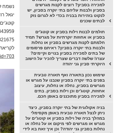
למכירה בסביון? רוצים לקנות מגרשים
נשמח ל
בסביון ולבנות עליהם בתי יוקרה בסביון, יש
יגאל רו
לנקוט בזהירות בבניה בכדי לא לגרום נזק
לבתים שכנים
קוטג'ים,
343959
חולמים לבנות וילות בסביון או קוטג'ים
בסביון או אחוזות יוקרתיות על מגרש? תמיד
321675
חלמתם לקנות מגרשים בסביון או נחלות
ולבנות בתי יוקרה בסביון? ראיתם פרסומים
לקריאת 
של בתים למכירה בסביון בנויים וקיימים?
_id=703
עצרו! שלשה דברים שצריך להכיר על הישוב
היוקרתי סביון גני יהודה
שימוש נכון בתאורה ואף תאורה טבעית
בפנים בתי יוקרה בסביון שנבנו על מגרש או
מגרשים בסביון, נחלה או נחלות, עיצוב
אחוזות, קוטג'ים וכן וילות בסביון. בתים
למכירה בסביון מתוכננים באופן חכם.
בניה אקולוגית של בתי יוקרה בסביון, כיצד
ניתן לנצל תאורה טבעית באופן מקסימלי
במהלך בניה של וילות בסביון או קוטג'ים על
מגרש או מגרשים לפי מיקום או על נחלה או
נחלות בסביון גני יהודה? וכן איך זאת בא לידי