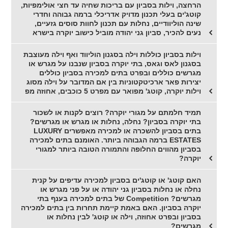
הרחצה, וילות בסביון עם בריכות שחיה עד חצי אולימפיות,
קוטג'ים בעלי תכנון מדויק אדריכלי ברמה גבוהה וחדרי
שינה הוליוודיים, נחלות עם תכנון לחוות סוסים גזעיים,
נעים להכיר, סביון גני יהודה מוביל כישוב יוקרה בישרא
וילות בסביון כוללות וילה בסגנון הוליווד ואף וילה מעוצבת
בסגנון לאס וגאס, בתי יוקרה בסביון שנבנו על מגרש או
מגרשים כוללים ובפרט בתים למכירה בסביון כוללים
יצירות פאר ארכיטקטוניות בין אם המדובר על וילה מסוג
וילות יוקרה, קוטג' מפואר עם מפרט 5 כוכבים, אחוזה מפ
תמיד חלמתם על מגורי יוקרה? רוצים לקנות או לשכור
בתי יוקרה בסביון? נחלה, נחלות או מגרש או מגרשים?
בתים בסביון להשכרה או למכירה מאפשרים LUXURY
ESTATES ברמה הגבוהה ביותר. האומנם בתים למכירה
בסביון מהווים החלופה והתמורה הטובה ביותר למגורי
יוקרה?
האם קוטג' או קוטג'ים בסביון למכירה עדיפים על קנית
נחלה או נחלות בסביון גני יהודה או על פני מגרש או
מגרשים? Competition של בתים למכירה בענף בתי
יוקרה בסביון. האם באמת קיימת תחרות בין בתים למכירה
בסביון ובפרט אחוזה, וילה או קוטג' לבין נחלות או
מגרשים?