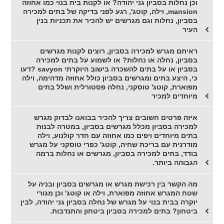
וכן נחלות בסביון גני יהודה? או לקנות בית בנוי כמו אחוזה
mansion, וילה, קוטג', רגע לפני בדיקה של בתים למכירה
בסביון, נחלות וגם מגרשים יש להכיר את תכניות בנין
העיר
ראיתם מגרש למכירה בסביון, רוצים לקנות מגרשים
בסביון, נחלה או נחלות? או לשמוע על בתים למכירה
בסביון או על בתים להשכרה בישוב היוקרתי savyon ?דעו
כי, היצע בתים ומגרשים בסביון כולל אחוזה מדהימה, וילה
מפוארת, קוטג' טוסקני, נחלה פסטורלית ושלל בתים
מיוחדים למכיר
איזה פרטים חשובים צריך להכיר בבואנו לבדוק מגרש
למכירה בסביון מכלל מגרשים בסביון, במטרה לבנות
בתים מיוחדים ויפים כמו אחוזה עם חדר קולנוע, וילה
מודרנית עם בריכת שחיה, קוטג' כפרי טוסקני על מגרש
בודד, בתים למכירה בסביון, מגרשים או נחלות ברמה
הגבוהה ביותר.
מה הקשר בין רכישת מגרש או מגרשים בסביון ובניה על
שטח המגרש אחוזה מפוארת, וילה או קוטג' וכן מגורי
יוקרה בבית בנוי על מגרש של נחלה בסביון גני יהודה, לבין
ביטחון? בתים למכירה בסביון ביטחון והתנדבות.