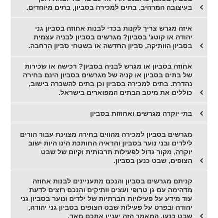
בעיצובה המרהיב. בתים למכירה בסביון, בתים מיוחדים.
איזה מגרש צריך לקנות בכדי לבנות אחוזה בסביון גני
יהודה או קוטג' בסביון? מגרשים בסביון לבניה עצמית
בסביון הוותיקה, סביון החדשה או בשטחי סביון הרחבה.
אחוזה בסביון או מגרש לבניה בסביון? רכישה או שכירות
של בתים בסביון או קניה של מגרשים בסביון הינם בחירה
נהדרת. בתים למכירה בסביון וכן בתים להשכרה בישוב,
כוללים את מיטב הבתים המפוארים בישראל.
בתי יוקרה מגרשים ואחוזות בסביון
מגרשים בסביון למכירה מהווים בחירה מצוינת עבור הורים
לילדים ובני נוער בסביון והראיה החותכת הינו היות ישוב
יוקרה, מקור גדול לפעילות תרבותית וקיום של שבט
הצופים, שבט כנען בסביון.
קניתם מגרשים בסביון והנכם מתעניינים לבנות אחוזה
מדהימה עם גן טרופי ועצים וותיקים והנכם רוצים לדעת
עוד מידע על פעילויות חברתיות של ילדים ונוער בסביון גני
יהודה ובפרט על פעילות שבט הצופים בסביון גני יהודה,
שבט כנען, המאמר הזה יעניין אתכם מאד.