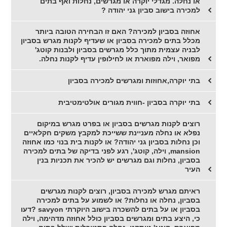
או נחלה. מגדלי יוקרה או מגרשים, נחלות ואף בתים
למכירה בישוב סביון גני יהודה ?
אחוזה בסביון למכירה? האם זו הבחירה הטובה ביותר
מכלל בתים למכירה בסביון או שעדיף לקנות מגרש בסביון
לבניה עצמית מתוך כלל מגרשים בסביון ולבנות קוטג'
מפואר, וילה מפוארת או לחילופין עדיף לקנות נחלה.
בתי יוקרה,אחוזות ומגרשים למכירה בסביון
בתי יוקרה בסביון -חווית מגורים אולטימטיבית
רוצים לקנות מגרשים בסביון או בפרט מגרש במיקום
נפלא או נחלה מעניינת ששייכת למקבץ משקים חקלאיים
וכן נחלות בסביון גני יהודה? או לקנות בית בנוי כמו אחוזה
mansion, וילה, קוטג', רגע לפני בדיקה של בתים למכירה
בסביון, נחלות וגם מגרשים יש להכיר את תכניות בנין
העיר
ראיתם מגרש למכירה בסביון, רוצים לקנות מגרשים
בסביון, נחלה או נחלות? או לשמוע על בתים למכירה
בסביון או על בתים להשכרה בישוב היוקרתי savyon ?דעו
כי, היצע בתים ומגרשים בסביון כולל אחוזה מדהימה, וילה