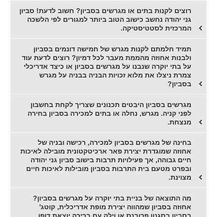
רוצים לקנות בתים או מגרשים בסביון? חשוב לדעת! סביון
גני יהודה נחשב כישוב הטוב ביותר למגורים לפי הלשכה
המרכזית לסטטיסטיקה.
תמיד חלמתם לקנות מגרש של חמישה דונמים בסביון
ולבנות אחוזה מהממת מעבר לכל דמיון? רוצים לדעת עוד
על בתי יוקרה שנבנו על מגרשים בסביון או כיצד אדריכלי
צמרת ניצלו את מלוא זכויות הבניה בבניה על מגרש
בסביון?
מגרשים בסביון היבטים תכנונים שצריך לקחת בחשבון
לפני קניה. מגרש, נחלה או בתים למכירה בסביון בחירה
מנצחת.
בחינה של מגרשים בסביון למכירה, רכישה ובניה של
אחוזה שמוגדרת יצירת פאר ארכיטקטונית מובילה לאיכות
חיים גבוהה, אך פעילויות תרבות בישוב סביון גני יהודה
ובפרט מטעם בית התרבות בסביון מובילות לאיכות חיים
מצוינת.
מה התוצאה של בניית בתי יוקרה על מגרשים בסביון?
אחוזה בסביון שמהווה יצירת מופת אדריכלית, קוטג'
בסביון בסגנון פרובנס או וילה עם בריכה יוצאת דופן