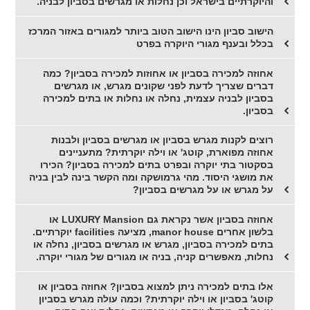
והיוקרתיים בישראל וכן נחלות או מגרשים בסביון לבניה.
הישוב סביון הינו הישוב הטוב ביותר למגורים באזור המרכז
בכלל ובענף מגורי היוקרה בפרט
אחוזה למכירה בסביון או אחוזות למכירה בסביון? כמה
דברים שצריך לדעת לפני שקונים מגרש, או מגרשים
בסביון לבניה עצמית, נחלה או נחלות או בתים למכירה
בסביון.
רוצים לקנות מגרש בסביון או מגרשים בסביון ולבנות
אחוזה מפוארת, קוטג' או וילה יוקרתית? מתעניינים
בסקטור בתי יוקרה ובפרט בתים למכירה בסביון? הכירו
את מושגי היסוד. מהי גרמושקה ומה הקשר בינה לבין בניה
על מגרש או על מגרשים בסביון?
אחוזה בסביון אשר נקראת גם LUXURY Mansion או
בלשון אחרים manor house, מציעה facilities יוקרתיים.
בתים למכירה בסביון, מגרש או מגרשים בסביון, נחלה או
נחלות, מאפשרים קניה, בניה או מגורים של מגורי יוקרה.
אלו בתים למכירה ניתן למצוא בסביון? אחוזה בסביון או
קוטג' בסביון או וילה יוקרתית? וכמה עולה מגרש בסביון