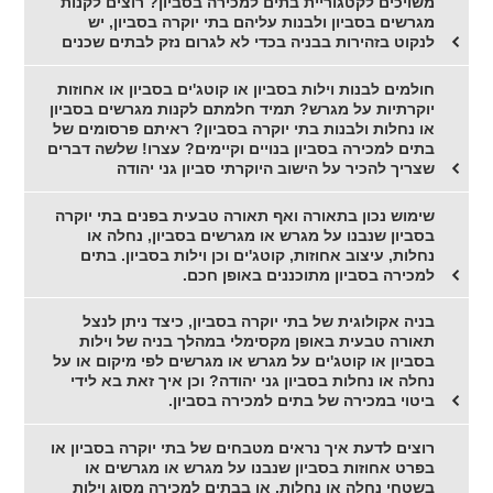
משויכים לקטגוריית בתים למכירה בסביון? רוצים לקנות
מגרשים בסביון ולבנות עליהם בתי יוקרה בסביון, יש
לנקוט בזהירות בבניה בכדי לא לגרום נזק לבתים שכנים
חולמים לבנות וילות בסביון או קוטג'ים בסביון או אחוזות
יוקרתיות על מגרש? תמיד חלמתם לקנות מגרשים בסביון
או נחלות ולבנות בתי יוקרה בסביון? ראיתם פרסומים של
בתים למכירה בסביון בנויים וקיימים? עצרו! שלשה דברים
שצריך להכיר על הישוב היוקרתי סביון גני יהודה
שימוש נכון בתאורה ואף תאורה טבעית בפנים בתי יוקרה
בסביון שנבנו על מגרש או מגרשים בסביון, נחלה או
נחלות, עיצוב אחוזות, קוטג'ים וכן וילות בסביון. בתים
למכירה בסביון מתוכננים באופן חכם.
בניה אקולוגית של בתי יוקרה בסביון, כיצד ניתן לנצל
תאורה טבעית באופן מקסימלי במהלך בניה של וילות
בסביון או קוטג'ים על מגרש או מגרשים לפי מיקום או על
נחלה או נחלות בסביון גני יהודה? וכן איך זאת בא לידי
ביטוי במכירה של בתים למכירה בסביון.
רוצים לדעת איך נראים מטבחים של בתי יוקרה בסביון או
בפרט אחוזות בסביון שנבנו על מגרש או מגרשים או
בשטחי נחלה או נחלות, או בבתים למכירה מסוג וילות