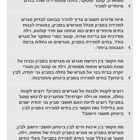
מפוארת, קוטג' טוסקני, נחלה פסטורלית ושלל בתים
מיוחדים למכיר
איזה פרטים חשובים צריך להכיר בבואנו לבדוק מגרש
למכירה בסביון מכלל מגרשים בסביון, במטרה לבנות
בתים מיוחדים ויפים כמו אחוזה עם חדר קולנוע, וילה
מודרנית עם בריכת שחיה, קוטג' כפרי טוסקני על מגרש
בודד, בתים למכירה בסביון, מגרשים או נחלות ברמה
הגבוהה ביותר.
מה הקשר בין רכישת מגרש או מגרשים בסביון ובניה על
שטח המגרש אחוזה מפוארת, וילה או קוטג' וכן מגורי
יוקרה בבית בנוי על מגרש של נחלה בסביון גני יהודה, לבין
ביטחון? בתים למכירה בסביון ביטחון והתנדבות.
רוצים לקנות ולבנות על מגרשים בסביון? רוצים לקנות
נחלה, אחוזה או וילה יוקרתית? מתעניינים לרכוש קוטג'
בסביון? רוצים לדעת האם תושבי סביון גני יהודה ישנים
טוב בלילה? ומה הקשר בין בתים למכירה בסביון לבין
ביטחון תושבי הישוב?
מה הקשר בין איכות חיים לבין ביטחון תושבי הישוב לבין,
מגרשים בסביון או מגרש בסביון לבניה של אחוזה, וילה,
קוטג' או בכלל עבור בתים למכירה בסביון? בעלי בתים