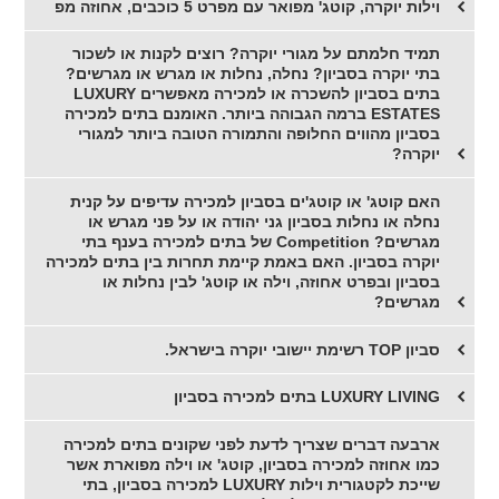
וילות יוקרה, קוטג' מפואר עם מפרט 5 כוכבים, אחוזה מפ
תמיד חלמתם על מגורי יוקרה? רוצים לקנות או לשכור
בתי יוקרה בסביון? נחלה, נחלות או מגרש או מגרשים?
בתים בסביון להשכרה או למכירה מאפשרים LUXURY
ESTATES ברמה הגבוהה ביותר. האומנם בתים למכירה
בסביון מהווים החלופה והתמורה הטובה ביותר למגורי
יוקרה?
האם קוטג' או קוטג'ים בסביון למכירה עדיפים על קנית
נחלה או נחלות בסביון גני יהודה או על פני מגרש או
מגרשים? Competition של בתים למכירה בענף בתי
יוקרה בסביון. האם באמת קיימת תחרות בין בתים למכירה
בסביון ובפרט אחוזה, וילה או קוטג' לבין נחלות או
מגרשים?
סביון TOP רשימת יישובי יוקרה בישראל.
LUXURY LIVING בתים למכירה בסביון
ארבעה דברים שצריך לדעת לפני שקונים בתים למכירה
כמו אחוזה למכירה בסביון, קוטג' או וילה מפוארת אשר
שייכת לקטגורית וילות LUXURY למכירה בסביון, בתי