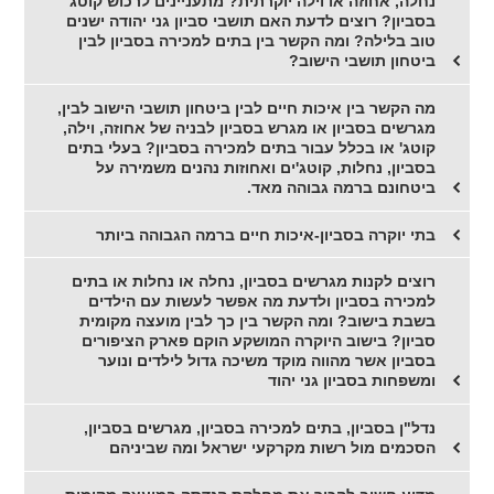
נחלה, אחוזה או וילה יוקרתית? מתעניינים לרכוש קוטג'
בסביון? רוצים לדעת האם תושבי סביון גני יהודה ישנים
טוב בלילה? ומה הקשר בין בתים למכירה בסביון לבין
ביטחון תושבי הישוב?
מה הקשר בין איכות חיים לבין ביטחון תושבי הישוב לבין,
מגרשים בסביון או מגרש בסביון לבניה של אחוזה, וילה,
קוטג' או בכלל עבור בתים למכירה בסביון? בעלי בתים
בסביון, נחלות, קוטג'ים ואחוזות נהנים משמירה על
ביטחונם ברמה גבוהה מאד.
בתי יוקרה בסביון-איכות חיים ברמה הגבוהה ביותר
רוצים לקנות מגרשים בסביון, נחלה או נחלות או בתים
למכירה בסביון ולדעת מה אפשר לעשות עם הילדים
בשבת בישוב? ומה הקשר בין כך לבין מועצה מקומית
סביון? בישוב היוקרה המושקע הוקם פארק הציפורים
בסביון אשר מהווה מוקד משיכה גדול לילדים ונוער
ומשפחות בסביון גני יהוד
נדל"ן בסביון, בתים למכירה בסביון, מגרשים בסביון,
הסכמים מול רשות מקרקעי ישראל ומה שביניהם