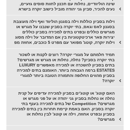
שינה הוליוודיים, נחלות עם תכנון לחוות סוסים גזעיים,
נעים להכיר, סביון גני יהודה מוביל כישוב יוקרה בישרא
וילות בסביון כוללות וילה בסגנון הוליווד ואף וילה מעוצבת
בסגנון לאס וגאס, בתי יוקרה בסביון שנבנו על מגרש או
מגרשים כוללים ובפרט בתים למכירה בסביון כוללים
יצירות פאר ארכיטקטוניות בין אם המדובר על וילה מסוג
וילות יוקרה, קוטג' מפואר עם מפרט 5 כוכבים, אחוזה מפ
תמיד חלמתם על מגורי יוקרה? רוצים לקנות או לשכור
בתי יוקרה בסביון? נחלה, נחלות או מגרש או מגרשים?
בתים בסביון להשכרה או למכירה מאפשרים LUXURY
ESTATES ברמה הגבוהה ביותר. האומנם בתים למכירה
בסביון מהווים החלופה והתמורה הטובה ביותר למגורי
יוקרה?
האם קוטג' או קוטג'ים בסביון למכירה עדיפים על קנית
נחלה או נחלות בסביון גני יהודה או על פני מגרש או
מגרשים? Competition של בתים למכירה בענף בתי
יוקרה בסביון. האם באמת קיימת תחרות בין בתים למכירה
בסביון ובפרט אחוזה, וילה או קוטג' לבין נחלות או
מגרשים?