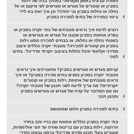
תאורה טבעית באופן מקסימלי במהלך בניה של וילות
בסביון או קוטג'ים על מגרש או מגרשים לפי מיקום או על
נחלה או נחלות בסביון גני יהודה? וכן איך זאת בא לידי
ביטוי במכירה של בתים למכירה בסביון.
רוצים לדעת איך נראים מטבחים של בתי יוקרה בסביון או
בפרט אחוזות בסביון שנבנו על מגרש או מגרשים או
בשטחי נחלה או נחלות, או בבתים למכירה מסוג וילות
בסביון והן קוטג'ים למכירה? מטבחי יוקרה כוללים עיצוב
מודרני וקלאסי והכל כתלות בעיצוב יוקרתי אדריכלי. בתים
למכי
קניתם מגרש או מגרשים בסביון? מתעניינים איך נראים
מטבחי יוקרה בסביון בפנים בתים מכירה בסביון? או איך
נראים מטבחים של אחוזות, וילות בסביון או קוטג'ים
יוקרתיים? מה צריך לדעת לפני תכנון של מטבחי יוקרה?
גם אם המדובר על קניה של מגרש או מגרשים בסביון
ותכנון תכני
בתים למכירה בסביון חלום שמתגשם
בתי יוקרה בסביון כוללים אחוזות עם ברזי זהב בחדר
הרחצה, וילות בסביון עם בריכות שחיה עד חצי אולימפיות,
קוטג'ים בעלי תכנון מדויק אדריכלי ברמה גבוהה וחדרי