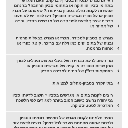
ראיתם מגרש למכירה בסביון? בדקתם האם המגרש
בתחומי סביון הוותיקה או בתחומי סביון הרחבה? בחנתם
אפשרות לקנות נחלה בסביון גני יהודה? שמעתם על מכרז
סביון או על מכרז מגרשים בסביון? דעו לכם, יש לא מעט
דברים שצריך לדעת לפני קניה של מגרשים בסביון ובניה
של אחוזה או
מגרשים בסביון למכירה, מכרז או מגרש בבעלות פרטית
ובניה של בתים יפים כמו וילה עם בריכה, קוטג' כפרי או
אחוזה מהממת.
מה חשוב לדעת בבחירה של בעלי מקצוע מעולים לצורך
מתן שרות במכירה או קניה של מגרשים בסביון או
בעסקאות נדל"ן של בתים למכירה בסביון.
בתי יוקרה בסביון-מחלום למציאות
רוצים לקנות בתים או מגרשים בסביון? חשוב לדעת! סביון
גני יהודה נחשב כישוב הטוב ביותר למגורים לפי הלשכה
המרכזית לסטטיסטיקה.
תמיד חלמתם לקנות מגרש של חמישה דונמים בסביון
ולבנות אחוזה מהממת מעבר לכל דמיון? רוצים לדעת עוד
על בתי יוקרה שנבנו על מגרשים בסביון או כיצד אדריכלי