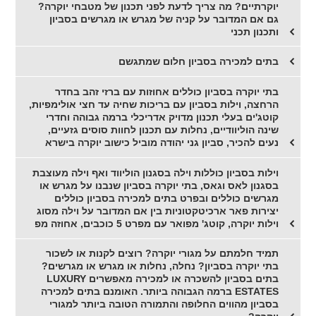
יוקרתיים? מה צריך לדעת לפני תכנון של מטבחי יוקרה?
גם אם המדובר על קניה של מגרש או מגרשים בסביון
ותכנון תכני
בתים למכירה בסביון חלום שמתגשם
בתי יוקרה בסביון כוללים אחוזות עם ברזי זהב בחדר
הרחצה, וילות בסביון עם בריכות שחיה עד חצי אולימפיות,
קוטג'ים בעלי תכנון מדויק אדריכלי ברמה גבוהה וחדרי
שינה הוליוודיים, נחלות עם תכנון לחוות סוסים גזעיים,
נעים להכיר, סביון גני יהודה מוביל כישוב יוקרה בישרא
וילות בסביון כוללות וילה בסגנון הוליווד ואף וילה מעוצבת
בסגנון לאס וגאס, בתי יוקרה בסביון שנבנו על מגרש או
מגרשים כוללים ובפרט בתים למכירה בסביון כוללים
יצירות פאר ארכיטקטוניות בין אם המדובר על וילה מסוג
וילות יוקרה, קוטג' מפואר עם מפרט 5 כוכבים, אחוזה מפ
תמיד חלמתם על מגורי יוקרה? רוצים לקנות או לשכור
בתי יוקרה בסביון? נחלה, נחלות או מגרש או מגרשים?
בתים בסביון להשכרה או למכירה מאפשרים LUXURY
ESTATES ברמה הגבוהה ביותר. האומנם בתים למכירה
בסביון מהווים החלופה והתמורה הטובה ביותר למגורי