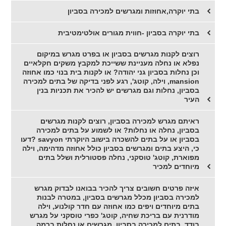
בתי יוקרה,אחוזות ומגרשים למכירה בסביון
בתי יוקרה בסביון -חווית מגורים אולטימטיבית
רוצים לקנות מגרשים בסביון או בפרט מגרש במיקום
נפלא או נחלה מעניינת ששייכת למקבץ משקים חקלאיים
וכן נחלות בסביון גני יהודה? או לקנות בית בנוי כמו אחוזה
mansion, וילה, קוטג', רגע לפני בדיקה של בתים למכירה
בסביון, נחלות וגם מגרשים יש להכיר את תכניות בנין
העיר
ראיתם מגרש למכירה בסביון, רוצים לקנות מגרשים
בסביון, נחלה או נחלות? או לשמוע על בתים למכירה
בסביון או על בתים להשכרה בישוב היוקרתי savyon ?דעו
כי, היצע בתים ומגרשים בסביון כולל אחוזה מדהימה, וילה
מפוארת, קוטג' טוסקני, נחלה פסטורלית ושלל בתים
מיוחדים למכיר
איזה פרטים חשובים צריך להכיר בבואנו לבדוק מגרש
למכירה בסביון מכלל מגרשים בסביון, במטרה לבנות
בתים מיוחדים ויפים כמו אחוזה עם חדר קולנוע, וילה
מודרנית עם בריכת שחיה, קוטג' כפרי טוסקני על מגרש
בודד, בתים למכירה בסביון, מגרשים או נחלות ברמה