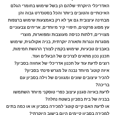
האדריכלי היוקרתי שלהם הן בשל שימוש בחומרי הגלם
האיכותיים והטובים ביותר והכל בסטנדרט גבוה והן
מבחינה עיצובית גם אך לא רק באמצעות שימוש ברצפות
עץ מסוג פרקטים, חיפויי קיר מיוחדים, אריחים צבעוניים
מצוירים, דלתות כניסה מעוצבות ומפוארות, מוצרי
מסגרות ונגרות ותאורה יוקרתית, בניה אקולוגית, שימוש
באבנים טבעיות, שימוש בקמין לצורך הרגשת חמימות,
תכנון נכון מתאים לצרכים של הבעלים ועוד.
רוצים לדעת עוד על תכנון אדריכלי של אחוזה בסביון?
איזה קוטג' מיוחד נבנה על מגרש פינתי בסביון?
להכיר עיצובים שונים ומגוונים של וילה בסביון עם
בריכה?
לדעת באיזה סגנון עיצוב כפרי טוסקני מיוחד השתמשו
בבניה של בית בסביון בשטח נחלה?
או לדעת האם קיים קוטג' למכירה בסביון או או כמה בתים
למכירה בסביון קיימים היום בישוב היוקרתי?