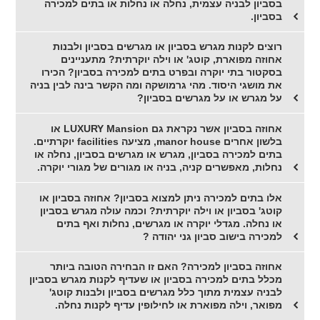
בסביון לבניה עצמית, נחלה או נחלות או בתים למכירה
בסביון.
רוצים לקנות מגרש בסביון או מגרשים בסביון ולבנות
אחוזה מפוארת, קוטג' או וילה יוקרתית? מתעניינים
בסקטור בתי יוקרה ובפרט בתים למכירה בסביון? הכירו
את מושגי היסוד. מהי גרמושקה ומה הקשר בינה לבין בניה
על מגרש או על מגרשים בסביון?
אחוזה בסביון אשר נקראת גם LUXURY Mansion או
בלשון אחרים manor house, מציעה facilities יוקרתיים.
בתים למכירה בסביון, מגרש או מגרשים בסביון, נחלה או
נחלות, מאפשרים קניה, בניה או מגורים של מגורי יוקרה.
אלו בתים למכירה ניתן למצוא בסביון? אחוזה בסביון או
קוטג' בסביון או וילה יוקרתית? וכמה עולה מגרש בסביון
או נחלה. מגדלי יוקרה או מגרשים, נחלות ואף בתים
למכירה בישוב סביון גני יהודה ?
אחוזה בסביון למכירה? האם זו הבחירה הטובה ביותר
מכלל בתים למכירה בסביון או שעדיף לקנות מגרש בסביון
לבניה עצמית מתוך כלל מגרשים בסביון ולבנות קוטג'
מפואר, וילה מפוארת או לחילופין עדיף לקנות נחלה.