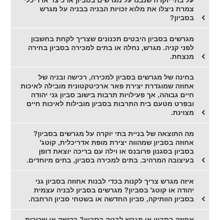
צמרת ניצלו את מלוא זכויות הבניה בבניה על מגרש
בסביון?
מגרשים בסביון היבטים תכנונים שצריך לקחת בחשבון
לפני קניה. מגרש, נחלה או בתים למכירה בסביון בחירה
מנצחת.
בחינה של מגרשים בסביון למכירה, רכישה ובניה של
אחוזה שמוגדרת יצירת פאר ארכיטקטונית מובילה לאיכות
חיים גבוהה, אך פעילויות תרבות בישוב סביון גני יהודה
ובפרט מטעם בית התרבות בסביון מובילות לאיכות חיים
מצוינת.
מה התוצאה של בניית בתי יוקרה על מגרשים בסביון?
אחוזה בסביון שמהווה יצירת מופת אדריכלית, קוטג'
בסביון בסגנון פרובנס או וילה עם בריכה יוצאת דופן
בעיצובה המרהיב. בתים למכירה בסביון, בתים מיוחדים.
איזה מגרש צריך לקנות בכדי לבנות אחוזה בסביון גני
יהודה או קוטג' בסביון? מגרשים בסביון לבניה עצמית
בסביון הוותיקה, סביון החדשה או בשטחי סביון הרחבה.
אחוזה בסביון או מגרש לבניה בסביון? רכישה או שכירות