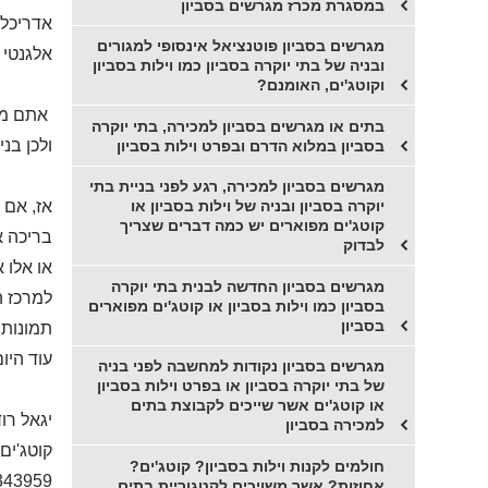
במסגרת מכרז מגרשים בסביון
אדריכלי
מגרשים בסביון פוטנציאל אינסופי למגורים
אלגנטי 
ובניה של בתי יוקרה בסביון כמו וילות בסביון
וקוטג'ים, האומנם?
אתם מבי
בתים או מגרשים בסביון למכירה, בתי יוקרה
ולכן בנ
בסביון במלוא הדרם ובפרט וילות בסביון
מגרשים בסביון למכירה, רגע לפני בניית בתי
אז, אם 
יוקרה בסביון ובניה של וילות בסביון או
קוטג'ים מפוארים יש כמה דברים שצריך
בריכה א
לבדוק
או אלו 
מגרשים בסביון החדשה לבנית בתי יוקרה
למרכז ה
בסביון כמו וילות בסביון או קוטג'ים מפוארים
בסביון
תמונות 
עוד היום
מגרשים בסביון נקודות למחשבה לפני בניה
של בתי יוקרה בסביון או בפרט וילות בסביון
או קוטג'ים אשר שייכים לקבוצת בתים
יגאל רו
למכירה בסביון
קוטג'ים,
חולמים לקנות וילות בסביון? קוטג'ים?
343959
אחוזות? אשר משויכים לקטגוריית בתים