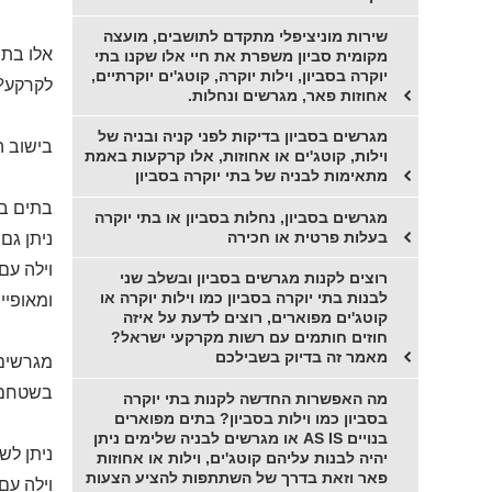
שירות מוניציפלי מתקדם לתושבים, מועצה
אלו בתי
מקומית סביון משפרת את חיי אלו שקנו בתי
יוקרה בסביון, וילות יוקרה, קוטג'ים יוקרתיים,
לקרקע?
אחוזות פאר, מגרשים ונחלות.
מגרשים בסביון בדיקות לפני קניה ובניה של
בישוב ה
וילות, קוטג'ים או אחוזות, אלו קרקעות באמת
מתאימות לבניה של בתי יוקרה בסביון
בתים בס
מגרשים בסביון, נחלות בסביון או בתי יוקרה
בעלות פרטית או חכירה
ניתן גם
וילה עם
רוצים לקנות מגרשים בסביון ובשלב שני
לבנות בתי יוקרה בסביון כמו וילות יוקרה או
ומאופיי
קוטג'ים מפוארים, רוצים לדעת על איזה
חוזים חותמים עם רשות מקרקעי ישראל?
מאמר זה בדיוק בשבילכם
מגרשים 
בשטחם נ
מה האפשרות החדשה לקנות בתי יוקרה
בסביון כמו וילות בסביון? בתים מפוארים
בנויים AS IS או מגרשים לבניה שלימים ניתן
ניתן לש
יהיה לבנות עליהם קוטג'ים, וילות או אחוזות
פאר וזאת בדרך של השתתפות להציע הצעות
וילה עם