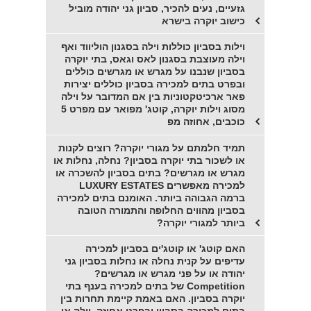
גזעיים, נעים להכיר, סביון גני יהודה מוביל
כישוב יוקרה בישרא
וילות בסביון כוללות וילה בסגנון הוליווד ואף
וילה מעוצבת בסגנון לאס וגאס, בתי יוקרה
בסביון שנבנו על מגרש או מגרשים כוללים
ובפרט בתים למכירה בסביון כוללים יצירות
פאר ארכיטקטוניות בין אם המדובר על וילה
מסוג וילות יוקרה, קוטג' מפואר עם מפרט 5
כוכבים, אחוזה מפ
תמיד חלמתם על מגורי יוקרה? רוצים לקנות
או לשכור בתי יוקרה בסביון? נחלה, נחלות או
מגרש או מגרשים? בתים בסביון להשכרה או
למכירה מאפשרים LUXURY ESTATES
ברמה הגבוהה ביותר. האומנם בתים למכירה
בסביון מהווים החלופה והתמורה הטובה
ביותר למגורי יוקרה?
האם קוטג' או קוטג'ים בסביון למכירה
עדיפים על קנית נחלה או נחלות בסביון גני
יהודה או על פני מגרש או מגרשים?
Competition של בתים למכירה בענף בתי
יוקרה בסביון. האם באמת קיימת תחרות בין