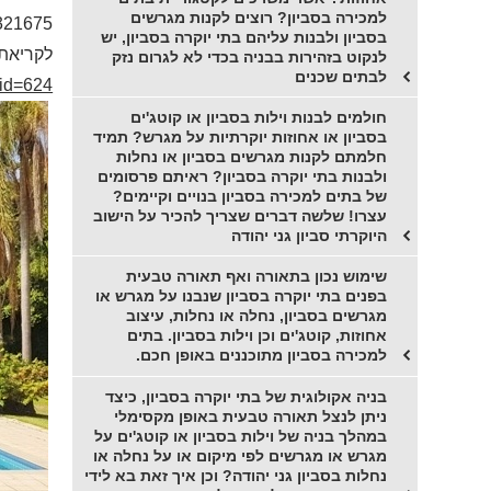
למכירה בסביון? רוצים לקנות מגרשים
321675
בסביון ולבנות עליהם בתי יוקרה בסביון, יש
לקריאת 
לנקוט בזהירות בבניה בכדי לא לגרום נזק
לבתים שכנים
_id=624
חולמים לבנות וילות בסביון או קוטג'ים
בסביון או אחוזות יוקרתיות על מגרש? תמיד
חלמתם לקנות מגרשים בסביון או נחלות
ולבנות בתי יוקרה בסביון? ראיתם פרסומים
של בתים למכירה בסביון בנויים וקיימים?
עצרו! שלשה דברים שצריך להכיר על הישוב
היוקרתי סביון גני יהודה
שימוש נכון בתאורה ואף תאורה טבעית
בפנים בתי יוקרה בסביון שנבנו על מגרש או
מגרשים בסביון, נחלה או נחלות, עיצוב
אחוזות, קוטג'ים וכן וילות בסביון. בתים
למכירה בסביון מתוכננים באופן חכם.
בניה אקולוגית של בתי יוקרה בסביון, כיצד
ניתן לנצל תאורה טבעית באופן מקסימלי
במהלך בניה של וילות בסביון או קוטג'ים על
מגרש או מגרשים לפי מיקום או על נחלה או
נחלות בסביון גני יהודה? וכן איך זאת בא לידי