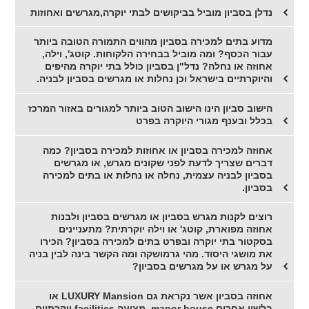
נדלן בסביון מוביל בביקושים לבתי יוקרה,מגרשים ואחוזות
מדוע בתים למכירה בסביון מהווים התמורה הטובה ביותר
עבור הכסף? ומה מוביל בבחירה הלקוחות. קוטג', וילה,
אחוזה או נחלה? נדל"ן בסביון כולל בתי יוקרה מהיפים
והיוקרתיים בישראל וכן נחלות או מגרשים בסביון לבניה.
הישוב סביון הינו הישוב הטוב ביותר למגורים באזור המרכז
בכלל ובענף מגורי היוקרה בפרט
אחוזה למכירה בסביון או אחוזות למכירה בסביון? כמה
דברים שצריך לדעת לפני שקונים מגרש, או מגרשים
בסביון לבניה עצמית, נחלה או נחלות או בתים למכירה
בסביון.
רוצים לקנות מגרש בסביון או מגרשים בסביון ולבנות
אחוזה מפוארת, קוטג' או וילה יוקרתית? מתעניינים
בסקטור בתי יוקרה ובפרט בתים למכירה בסביון? הכירו
את מושגי היסוד. מהי גרמושקה ומה הקשר בינה לבין בניה
על מגרש או על מגרשים בסביון?
אחוזה בסביון אשר נקראת גם LUXURY Mansion או
בלשון אחרים manor house, מציעה facilities יוקרתיים.