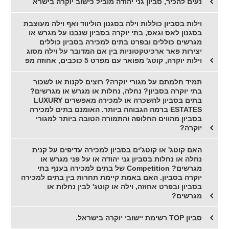
נעים להכיר, סביון גני יהודה מוביל כישוב יוקרה בישרא
וילות בסביון כוללות וילה בסגנון הוליווד ואף וילה מעוצבת
בסגנון לאס וגאס, בתי יוקרה בסביון שנבנו על מגרש או
מגרשים כוללים ובפרט בתים למכירה בסביון כוללים
יצירות פאר ארכיטקטוניות בין אם המדובר על וילה מסוג
וילות יוקרה, קוטג' מפואר עם מפרט 5 כוכבים, אחוזה מפ
תמיד חלמתם על מגורי יוקרה? רוצים לקנות או לשכור
בתי יוקרה בסביון? נחלה, נחלות או מגרש או מגרשים?
בתים בסביון להשכרה או למכירה מאפשרים LUXURY
ESTATES ברמה הגבוהה ביותר. האומנם בתים למכירה
בסביון מהווים החלופה והתמורה הטובה ביותר למגורי
יוקרה?
האם קוטג' או קוטג'ים בסביון למכירה עדיפים על קנית
נחלה או נחלות בסביון גני יהודה או על פני מגרש או
מגרשים? Competition של בתים למכירה בענף בתי
יוקרה בסביון. האם באמת קיימת תחרות בין בתים למכירה
בסביון ובפרט אחוזה, וילה או קוטג' לבין נחלות או
מגרשים?
סביון TOP רשימת יישובי יוקרה בישראל.