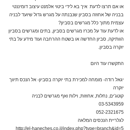
או אם תרצו לדעת איך בא לידי ביטוי אלמנט עיצוב דומיננטי
בבניה של אחוזה בסביון שנבנתה על מגרש גדול שיועד לבניה
עצמית מתוך כלל מגרשים בסביון?
או לדעת עוד על מכרז מגרשים בסביון, בתים ומגרשים בסביון
הוותיקה, סביון החדשה או בשטח ההרחבה ועוד מידע על בתי
יוקרה בסביון.
התקשרו עוד היום
יגאל רודה- מומחה למכירת בתי יוקרה בסביון- אל הנכס תיווך
יוקרה
קוטג'ים, נחלות, אחוזות, וילות ואף מגרשים לבניה
03-5343959
052-2321675
לגלריית הנכסים המלאה
http://el-haneches.co.il/index.php?type=branch&id=5