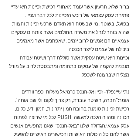
ברור שלא, הרעיון אשר עומד מאחורי רכישת זכיינות היא עדיין
פתיחת עסק עצמאי של רוכש הזכיינות לכל דבר ועניין.
בפועל, בשוטף, מי שבשטח הוא האדם שרכש זכיינות והצוות
שהוא בוחר לנהל את משרדו.החולמים אשר פותחים עסקיים
עצמאיים הם אנשים לרוב יזמים, שאפתנים אשר מאמינים
ביכולת של עצמם לייצר הכנסה.
זכיינות היא שיטה עסקית אשר סוללת דרך ושיטת עבודה
מובנית להקמה של עסקים בתחומה ומתבססת לרוב על מודל
מצליח שברצונה לשכפל.
נתי שיינפלד- זכיין אל-הנכס כרמיאל מעלות וכפר וורדים
אומר:"חברה, השיטה עובדת, רק צריך לקום וליישם אותה".
רכישת זכיינות טומנת בחובה המון יתרונות, המון ידע, כלים,
הכוונה ומהווה הלכה למעשה
PUSH
לכל מי שרוצה לפתוח
עסק עצמאי.הגדולה שלנו "באל-הנכס" שאנו מחפשים אנשים
אשר להם סל היכולות האישיות והכישורים האישיים להפעיל