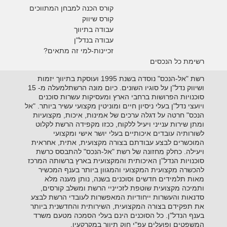
קורס הכנה למבחן המתווכים
קורס שיווק
עבודה בתיווך
עבודה בנדל"ן
זכיינות-למי זה מתאים?
רשימת כל הנכסים
רשת "אל-הנכס" נוסדה בשנת 1995 ועוסקת בתיווך יזמות
ושיווק נדל"ן על סוגיו השונים. כיום מונה הרשתלמעלה מ- 15
סוכנויות הפרושות ברחבי הארץ ומעסיקות עשרות סוכנים
ויועצי נדל"ן בעלי ניסיון חיים ומוניטין מקצועי עשיר ביותר. "אל
הנכס" חרטה על דגלה ערכים של אמינות, איכות, מקצועיות
ומתן שירות ענייני ויעיל ללקוח, ככזו מקפידה הרשת לקלוט
לשורותיה עובדים איכותיים בעלי יושר אישי ומקצועי
המוכשרים לבצע עבודתם בצורה מקצועית, אתית, אחראית
ויעילה. כחלק מחזונה של רשת "אל-הנכס" להתבסס כרשת
סוכנויות הנדל"ן האיכותית והמקצועית בארץ ברשותה המרכז
להכשרה מקצועית המקצועי והמגוון ביותר בענף המכשיר
מאות תלמידים חדשים וסוכנים בשנה, נותן מענה מלא
ותמיכה מקצועית שוטפת לזכייניי הרשת ומשלב קורסים,
סדנאות והעשרות ייחודיות המאפשרות לעובדי הרשת לבצע
את תפקידם בצורה המקצועית, השירותית והחדשנית ביותר
בענף הנדל"ן. כל הסוכנים הינם בעלי הסמכה מטעם משרד
המשפטים ופועלים עפ"י חוק תיווך במקרקעין.