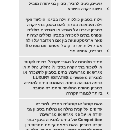
גזעיים, נעים להכיר, סביון גני יהודה מוביל
כישוב יוקרה בישרא
וילות בסביון כוללות וילה בסגנון הוליווד ואף
וילה מעוצבת בסגנון לאס וגאס, בתי יוקרה
בסביון שנבנו על מגרש או מגרשים כוללים
ובפרט בתים למכירה בסביון כוללים יצירות
פאר ארכיטקטוניות בין אם המדובר על וילה
מסוג וילות יוקרה, קוטג' מפואר עם מפרט 5
כוכבים, אחוזה מפ
תמיד חלמתם על מגורי יוקרה? רוצים לקנות
או לשכור בתי יוקרה בסביון? נחלה, נחלות או
מגרש או מגרשים? בתים בסביון להשכרה או
למכירה מאפשרים LUXURY ESTATES
ברמה הגבוהה ביותר. האומנם בתים למכירה
בסביון מהווים החלופה והתמורה הטובה
ביותר למגורי יוקרה?
האם קוטג' או קוטג'ים בסביון למכירה
עדיפים על קנית נחלה או נחלות בסביון גני
יהודה או על פני מגרש או מגרשים?
Competition של בתים למכירה בענף בתי
יוקרה בסביון. האם באמת קיימת תחרות בין