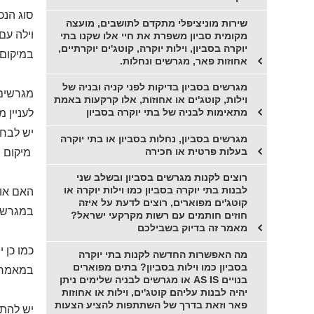
סוג הנכ
שירות מוניציפלי מתקדם לתושבים, מועצה
וילה עם
מקומית סביון משפרת את חיי אלו שקנו בתי
יוקרה בסביון, וילות יוקרה, קוטג'ים יוקרתיים,
במיקום 
אחוזות פאר, מגרשים ונחלות.
מגרשים בסביון בדיקות לפני קניה ובניה של
מגרשים 
וילות, קוטג'ים או אחוזות, אלו קרקעות באמת
מתאימות לבניה של בתי יוקרה בסביון
לעניין 
יש לבחון
מגרשים בסביון, נחלות בסביון או בתי יוקרה
בעלות פרטית או חכירה
מיקום מ
רוצים לקנות מגרשים בסביון ובשלב שני
לבנות בתי יוקרה בסביון כמו וילות יוקרה או
האם אות
קוטג'ים מפוארים, רוצים לדעת על איזה
במגרש א
חוזים חותמים עם רשות מקרקעי ישראל?
מאמר זה בדיוק בשבילכם
כמו כן 
מה האפשרות החדשה לקנות בתי יוקרה
בסביון כמו וילות בסביון? בתים מפוארים
במאמר ז
בנויים AS IS או מגרשים לבניה שלימים ניתן
יהיה לבנות עליהם קוטג'ים, וילות או אחוזות
פאר וזאת בדרך של השתתפות להציע הצעות
יש להתי