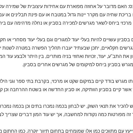
ס: האם מדובר על אחוזה מפוארת עם אחידות עיצובית של שמירה על קוו
 בריכת שחיה עם מקרר יינות גדול במטבח או עם פינת תבלינים או עם 
מרכזי ביחס לשאר מגרשים למכירה בסביון או נחלה מדהימה עם בית ב
בסביון עשויים להיות בעלי יעוד למגורים וגם בעלי יעוד מסחרי או חקל
מגרשים חקלאיים, יתכן שבעתיד יעברו תהליך הפשרה במטרה לשנות יי
 את התב"ע, יעוד, זכויות ואחוזי בניה מותרים, בין היתר ולבצע עוד המ
גרש בסביון ביחס למיקומים של מגרשים אחרים בסביון.
ו מגרש בודד קיים במיקום שקט או מרכזי, בקרבת בתי ספר וגני הילד
שר קיים בסביון הוותיקה, או סביון החדשה או בשטח ההרחבה וכן ק
יש להכיר את תנאי השוק, יש לבחון בכמה נמכרו בתים וכן בכמה נמכרו
ה מפורטות כמה נקודות למחשבה, אך יש עוד המון דברים שצריך לב
יעץ עם מתווכים כמו אלו שמומחים בתחום תיווך יוקרה, כמו החתום מטה