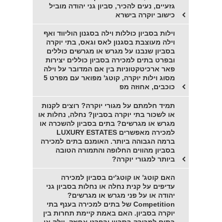
גזעיים, נעים להכיר, סביון גני יהודה מוביל
כישוב יוקרה בישרא
וילות בסביון כוללות וילה בסגנון הוליווד ואף
וילה מעוצבת בסגנון לאס וגאס, בתי יוקרה
בסביון שנבנו על מגרש או מגרשים כוללים
ובפרט בתים למכירה בסביון כוללים יצירות
פאר ארכיטקטוניות בין אם המדובר על וילה
מסוג וילות יוקרה, קוטג' מפואר עם מפרט 5
כוכבים, אחוזה מפ
תמיד חלמתם על מגורי יוקרה? רוצים לקנות
או לשכור בתי יוקרה בסביון? נחלה, נחלות או
מגרש או מגרשים? בתים בסביון להשכרה או
למכירה מאפשרים LUXURY ESTATES
ברמה הגבוהה ביותר. האומנם בתים למכירה
בסביון מהווים החלופה והתמורה הטובה
ביותר למגורי יוקרה?
האם קוטג' או קוטג'ים בסביון למכירה
עדיפים על קנית נחלה או נחלות בסביון גני
יהודה או על פני מגרש או מגרשים?
Competition של בתים למכירה בענף בתי
יוקרה בסביון. האם באמת קיימת תחרות בין