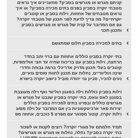
קניתם מגרש או מגרשים בסביון? מתעניינים איך נראים
מטבחי יוקרה בסביון בפנים בתים מכירה בסביון? או איך
נראים מטבחים של אחוזות, וילות בסביון או קוטג'ים
יוקרתיים? מה צריך לדעת לפני תכנון של מטבחי יוקרה?
גם אם המדובר על קניה של מגרש או מגרשים בסביון
ותכנון תכני
בתים למכירה בסביון חלום שמתגשם
בתי יוקרה בסביון כוללים אחוזות עם ברזי זהב בחדר
הרחצה, וילות בסביון עם בריכות שחיה עד חצי אולימפיות,
קוטג'ים בעלי תכנון מדויק אדריכלי ברמה גבוהה וחדרי
שינה הוליוודיים, נחלות עם תכנון לחוות סוסים גזעיים,
נעים להכיר, סביון גני יהודה מוביל כישוב יוקרה בישרא
וילות בסביון כוללות וילה בסגנון הוליווד ואף וילה מעוצבת
בסגנון לאס וגאס, בתי יוקרה בסביון שנבנו על מגרש או
מגרשים כוללים ובפרט בתים למכירה בסביון כוללים
יצירות פאר ארכיטקטוניות בין אם המדובר על וילה מסוג
וילות יוקרה, קוטג' מפואר עם מפרט 5 כוכבים, אחוזה מפ
תמיד חלמתם על מגורי יוקרה? רוצים לקנות או לשכור
בתי יוקרה בסביון? נחלה, נחלות או מגרש או מגרשים?