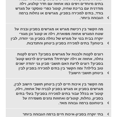
בתים מיוחדים ויפים כמו אחוזה עם חדר קולנוע, וילה
מודרנית עם בריכת שחיה, קוטג' כפרי טוסקני על מגרש
בודד, בתים למכירה בסביון, מגרשים או נחלות ברמה
הגבוהה ביותר.
מה הקשר בין רכישת מגרש או מגרשים בסביון ובניה על
שטח המגרש אחוזה מפוארת, וילה או קוטג' וכן מגורי
יוקרה בבית בנוי על מגרש של נחלה בסביון גני יהודה, לבין
ביטחון? בתים למכירה בסביון ביטחון והתנדבות.
רוצים לקנות ולבנות על מגרשים בסביון? רוצים לקנות
נחלה, אחוזה או וילה יוקרתית? מתעניינים לרכוש קוטג'
בסביון? רוצים לדעת האם תושבי סביון גני יהודה ישנים
טוב בלילה? ומה הקשר בין בתים למכירה בסביון לבין
ביטחון תושבי הישוב?
מה הקשר בין איכות חיים לבין ביטחון תושבי הישוב לבין,
מגרשים בסביון או מגרש בסביון לבניה של אחוזה, וילה,
קוטג' או בכלל עבור בתים למכירה בסביון? בעלי בתים
בסביון, נחלות, קוטג'ים ואחוזות נהנים משמירה על
ביטחונם ברמה גבוהה מאד.
בתי יוקרה בסביון-איכות חיים ברמה הגבוהה ביותר