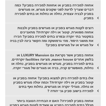
אחוזה למכירה בסביון או אחוזות למכירה בסביון? כמה
דברים שצריך לדעת לפני שקונים מגרש, או מגרשים
בסביון לבניה עצמית, נחלה או נחלות או בתים למכירה
בסביון.
רוצים לקנות מגרש בסביון או מגרשים בסביון ולבנות
אחוזה מפוארת, קוטג' או וילה יוקרתית? מתעניינים
בסקטור בתי יוקרה ובפרט בתים למכירה בסביון? הכירו
את מושגי היסוד. מהי גרמושקה ומה הקשר בינה לבין בניה
על מגרש או על מגרשים בסביון?
אחוזה בסביון אשר נקראת גם LUXURY Mansion או
בלשון אחרים manor house, מציעה facilities יוקרתיים.
בתים למכירה בסביון, מגרש או מגרשים בסביון, נחלה או
נחלות, מאפשרים קניה, בניה או מגורים של מגורי יוקרה.
אלו בתים למכירה ניתן למצוא בסביון? אחוזה בסביון או
קוטג' בסביון או וילה יוקרתית? וכמה עולה מגרש בסביון
או נחלה. מגדלי יוקרה או מגרשים, נחלות ואף בתים
למכירה בישוב סביון גני יהודה ?
אחוזה בסביון למכירה? האם זו הבחירה הטובה ביותר
מכלל בתים למכירה בסביון או שעדיף לקנות מגרש בסביון