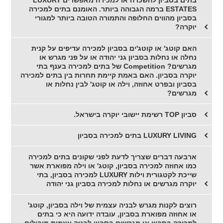
בתים בסביון להשכרה או למכירה מאפשרים LUXURY
ESTATES ברמה הגבוהה ביותר. האומנם בתים למכירה
בסביון מהווים החלופה והתמורה הטובה ביותר למגורי
יוקרה?
האם קוטג' או קוטג'ים בסביון למכירה עדיפים על קנית
נחלה או נחלות בסביון גני יהודה או על פני מגרש או
מגרשים? Competition של בתים למכירה בענף בתי
יוקרה בסביון. האם באמת קיימת תחרות בין בתים למכירה
בסביון ובפרט אחוזה, וילה או קוטג' לבין נחלות או
מגרשים?
סביון TOP רשימת יישובי יוקרה בישראל.
LUXURY LIVING בתים למכירה בסביון
ארבעה דברים שצריך לדעת לפני שקונים בתים למכירה
כמו אחוזה למכירה בסביון, קוטג' או וילה מפוארת אשר
שייכת לקטגורית וילות LUXURY למכירה בסביון, בתי
יוקרה מגרשים או נחלות למכירה בסביון גני יהודה
רוצים לקנות מגרש לבניה עצמית של וילה בסביון, קוטג'
או אחוזה מפוארת בסביון, עובדה ידועה היא כי בתים
למכירה בסביון או מגרשים בסביון לבניה עצמית מובילים