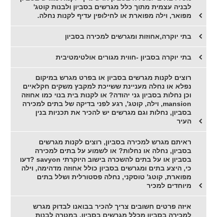
לבניה עצמית מתוך כלל מגרשים בסביון ולבנות קוטג'
מפואר, וילה מפוארת או לחילופין עדיף לקנות נחלה.
בתי יוקרה,אחוזות ומגרשים למכירה בסביון
בתי יוקרה בסביון -חווית מגורים אולטימטיבית
רוצים לקנות מגרשים בסביון או בפרט מגרש במיקום
נפלא או נחלה מעניינת ששייכת למקבץ משקים חקלאיים
וכן נחלות בסביון גני יהודה? או לקנות בית בנוי כמו אחוזה
mansion, וילה, קוטג', רגע לפני בדיקה של בתים למכירה
בסביון, נחלות וגם מגרשים יש להכיר את תכניות בנין
העיר
ראיתם מגרש למכירה בסביון, רוצים לקנות מגרשים
בסביון, נחלה או נחלות? או לשמוע על בתים למכירה
בסביון או על בתים להשכרה בישוב היוקרתי savyon ?דעו
כי, היצע בתים ומגרשים בסביון כולל אחוזה מדהימה, וילה
מפוארת, קוטג' טוסקני, נחלה פסטורלית ושלל בתים
מיוחדים למכיר
איזה פרטים חשובים צריך להכיר בבואנו לבדוק מגרש
למכירה בסביון מכלל מגרשים בסביון, במטרה לבנות