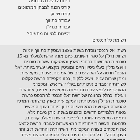
דירות להשכרה בנתניה
קורס הכנה למבחן המתווכים
קורס שיווק
עבודה בתיווך
עבודה בנדל"ן
זכיינות-למי זה מתאים?
רשימת כל הנכסים
רשת "אל-הנכס" נוסדה בשנת 1995 ועוסקת בתיווך יזמות
ושיווק נדל"ן על סוגיו השונים. כיום מונה הרשתלמעלה מ- 15
סוכנויות הפרושות ברחבי הארץ ומעסיקות עשרות סוכנים
ויועצי נדל"ן בעלי ניסיון חיים ומוניטין מקצועי עשיר ביותר. "אל
הנכס" חרטה על דגלה ערכים של אמינות, איכות, מקצועיות
ומתן שירות ענייני ויעיל ללקוח, ככזו מקפידה הרשת לקלוט
לשורותיה עובדים איכותיים בעלי יושר אישי ומקצועי
המוכשרים לבצע עבודתם בצורה מקצועית, אתית, אחראית
ויעילה. כחלק מחזונה של רשת "אל-הנכס" להתבסס כרשת
סוכנויות הנדל"ן האיכותית והמקצועית בארץ ברשותה המרכז
להכשרה מקצועית המקצועי והמגוון ביותר בענף המכשיר
מאות תלמידים חדשים וסוכנים בשנה, נותן מענה מלא
ותמיכה מקצועית שוטפת לזכייניי הרשת ומשלב קורסים,
סדנאות והעשרות ייחודיות המאפשרות לעובדי הרשת לבצע
את תפקידם בצורה המקצועית, השירותית והחדשנית ביותר
בענף הנדל"ן. כל הסוכנים הינם בעלי הסמכה מטעם משרד