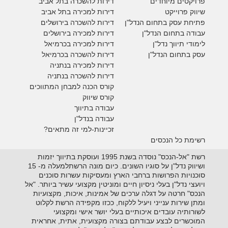
פרויקטים מיוחדים
דירות להשכרה בתל אביב
ש
יווק פרוייקט
דירות למכירה בתל אביב
פתיחת עסק בתחום הנדל"ן
דירות להשכרה בירושלים
עבודה בתחום הנדל"ן
דירות למכירה בירושלים
לימודי תיווך נדל"ן
דירות למכירה
בכרמיאל
עסק בתחום הנדל"ן
דירות להשכרה
בכרמיאל
דירות למכירה בנתניה
דירות להשכרה בנתניה
קורס הכנה למבחן המתווכים
קורס שיווק
עבודה בתיווך
עבודה בנדל"ן
זכיינות-למי זה מתאים?
רשימת כל הנכסים
רשת "אל-הנכס" נוסדה בשנת 1995 ועוסקת בתיווך יזמות
ושיווק נדל"ן על סוגיו השונים. כיום מונה הרשתלמעלה מ- 15
סוכנויות הפרושות ברחבי הארץ ומעסיקות עשרות סוכנים
ויועצי נדל"ן בעלי ניסיון חיים ומוניטין מקצועי עשיר ביותר. "אל
הנכס" חרטה על דגלה ערכים של אמינות, איכות, מקצועיות
ומתן שירות ענייני ויעיל ללקוח, ככזו מקפידה הרשת לקלוט
לשורותיה עובדים איכותיים בעלי יושר אישי ומקצועי
המוכשרים לבצע עבודתם בצורה מקצועית, אתית, אחראית